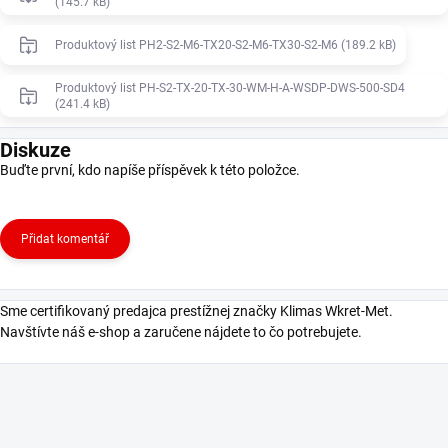
(145.7 kB)
Produktový list PH2-S2-M6-TX20-S2-M6-TX30-S2-M6 (189.2 kB)
Produktový list PH-S2-TX-20-TX-30-WM-H-A-WSDP-DWS-500-SD4
(241.4 kB)
Diskuze
Buďte první, kdo napíše příspěvek k této položce.
Přidat komentář
Sme certifikovaný predajca prestížnej značky Klimas Wkret-Met.
Navštívte náš e-shop a zaručene nájdete to čo potrebujete.