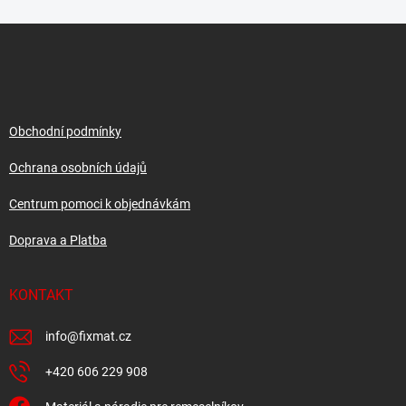
Z
á
p
a
t
í
Obchodní podmínky
Ochrana osobních údajů
Centrum pomoci k objednávkám
Doprava a Platba
KONTAKT
info
@
fixmat.cz
+420 606 229 908