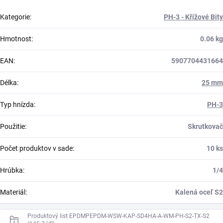
Kategorie
:
PH-3 - Křížové Bity
Hmotnost
:
0.06 kg
EAN
:
5907704431664
Délka
:
25 mm
Typ hnízda
:
PH-3
Použitie
:
Skrutkovač
Počet produktov v sade
:
10 ks
Hrúbka
:
1/4
Materiál
:
Kalená oceľ S2
Produktový list EPDMPEPDM-WSW-KAP-SD4HA-A-WM-PH-S2-TX-S2