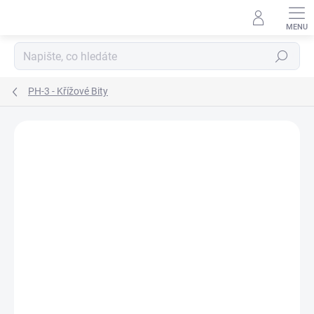
Přejít
na
obsah
Hledat
PH-3 - Křížové Bity