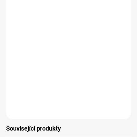
−
+
Přidat do košíku
PH-3 Nástavce - Bity
pro opakované použití do aku
šroubováku nebo elektrické vrtačky.
DETAILNÍ INFORMACE
ZEPTAT SE
Související produkty