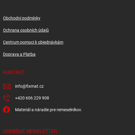
a
t
í
Obchodní podmínky
Ochrana osobních údajů
Centrum pomoci k objednávkám
Doprava a Platba
KONTAKT
info
@
fixmat.cz
+420 606 229 908
Materiál a náradie pre remeselníkov.
ODEBÍRAT NEWSLETTER