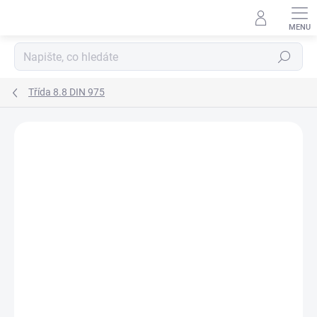
Přejít
na
obsah
Hledat
Třída 8.8 DIN 975