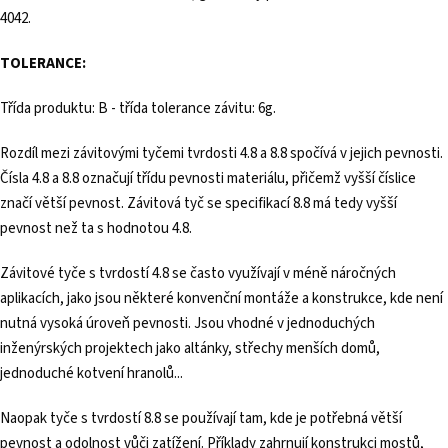
4042.
TOLERANCE:
Třída produktu: B - třída tolerance závitu: 6g.
Rozdíl mezi závitovými tyčemi tvrdosti 4.8 a 8.8 spočívá v jejich pevnosti.
Čísla 4.8 a 8.8 označují třídu pevnosti materiálu, přičemž vyšší číslice
značí větší pevnost. Závitová tyč se specifikací 8.8 má tedy vyšší
pevnost než ta s hodnotou 4.8.
Závitové tyče s tvrdostí 4.8 se často využívají v méně náročných
aplikacích, jako jsou některé konvenční montáže a konstrukce, kde není
nutná vysoká úroveň pevnosti. Jsou vhodné v jednoduchých
inženýrských projektech jako altánky, střechy menších domů,
jednoduché kotvení hranolů...
Naopak tyče s tvrdostí 8.8 se používají tam, kde je potřebná větší
pevnost a odolnost vůči zatížení. Příklady zahrnují konstrukci mostů,