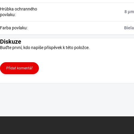
Hrúbka ochranného
8 μm
povlaku
:
Farba povlaku
:
Biela
Diskuze
Buďte první, kdo napíše příspěvek k této položce.
Přidat komentář
Z
á
p