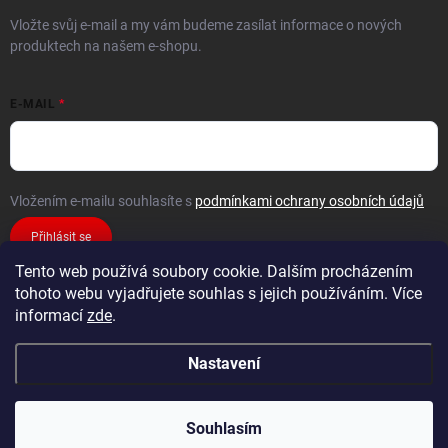
Vložte svůj e-mail a my vám budeme zasílat informace o nových
produktech na našem e-shopu.
E-MAIL
Vložením e-mailu souhlasíte s
podmínkami ochrany osobních údajů
Přihlásit se
Tento web používá soubory cookie. Dalším procházením
tohoto webu vyjadřujete souhlas s jejich používáním. Více
informací
zde
.
Nastavení
Copyright 2026
FiXMAT
. Všechna práva vyhrazena.
Souhlasím