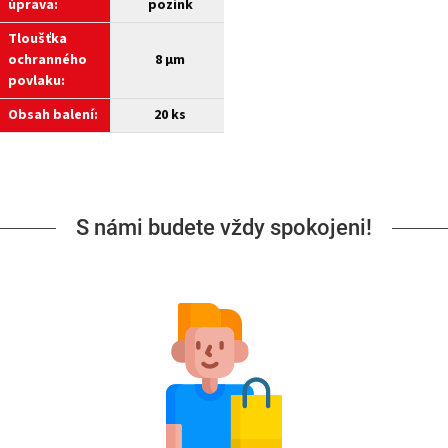
úprava:
pozink
Tloušťka
ochranného
8 μm
povlaku:
Obsah balení:
20 ks
S námi budete vždy spokojeni!