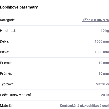
Doplňkové parametry
Kategorie
:
Třída 8.8 DIN 975
Hmotnost
:
10 kg
Délka
:
1000 mm
Dĺžka
:
1000 mm
Priemer
:
10 mm
Průměr
:
10 mm
Typ závitu
:
Metrický
Počet kusov v balení
:
20 ks
Materiál
:
Konštrukčná nízkouhlíková oceľ