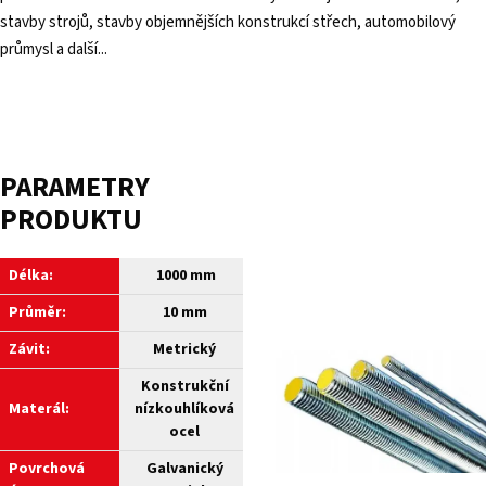
stavby strojů, stavby objemnějších konstrukcí střech, automobilový
průmysl a další...
PARAMETRY
PRODUKTU
Délka:
1000 mm
Průměr:
10 mm
Závit:
Metrický
Konstrukční
Materál:
nízkouhlíková
ocel
Povrchová
Galvanický