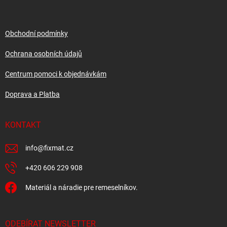
p
a
t
í
Obchodní podmínky
Ochrana osobních údajů
Centrum pomoci k objednávkám
Doprava a Platba
KONTAKT
info
@
fixmat.cz
+420 606 229 908
Materiál a náradie pre remeselníkov.
ODEBÍRAT NEWSLETTER