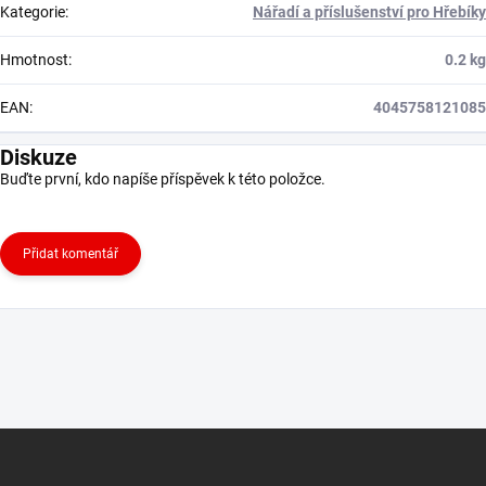
Kategorie
:
Nářadí a příslušenství pro Hřebíky
Hmotnost
:
0.2 kg
EAN
:
4045758121085
Diskuze
Buďte první, kdo napíše příspěvek k této položce.
Přidat komentář
Z
á