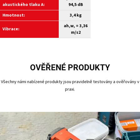
akustického
tlaku A:
94,5 dB
Hmotnost:
3,4 kg
ah,w, = 3,36
Vibrace:
m/s2
OVĚŘENÉ PRODUKTY
Všechny námi nabízené produkty jsou pravidelně testovány a ověřovány v
praxi.