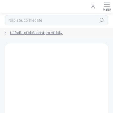
Přejít
na
obsah
Hledat
Nářadí a příslušenství pro Hřebíky