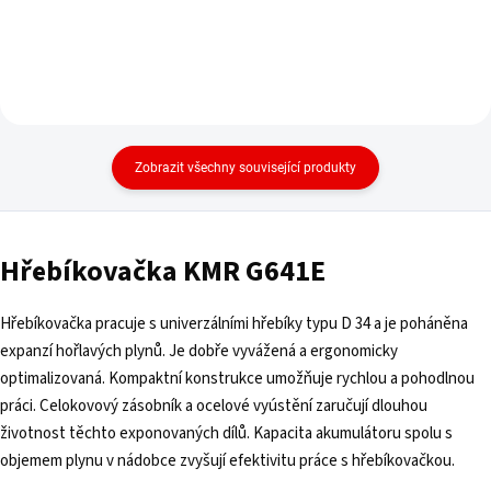
Zobrazit všechny související produkty
Hřebíkovačka KMR G641E
Hřebíkovačka pracuje s univerzálními hřebíky typu D 34 a je poháněna
expanzí hořlavých plynů. Je dobře vyvážená a ergonomicky
optimalizovaná. Kompaktní konstrukce umožňuje rychlou a pohodlnou
práci. Celokovový zásobník a ocelové vyústění zaručují dlouhou
životnost těchto exponovaných dílů. Kapacita akumulátoru spolu s
objemem plynu v nádobce zvyšují efektivitu práce s hřebíkovačkou.