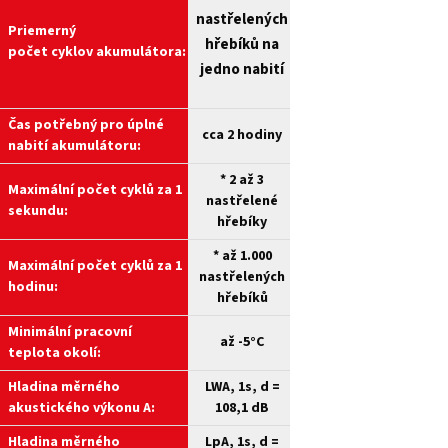
nastřelených
Priemerný
hřebíků na
počet cyklov akumulátora:
jedno nabití
Čas potřebný pro úplné
cca 2 hodiny
nabití akumulátoru:
* 2 až 3
Maximální počet cyklů za 1
nastřelené
sekundu:
hřebíky
* až 1.000
Maximální počet cyklů za 1
nastřelených
hodinu:
hřebíků
Minimální pracovní
až -5°C
teplota okolí:
Hladina měrného
LWA, 1s, d =
akustického výkonu A:
108,1 dB
Hladina měrného
LpA, 1s, d =