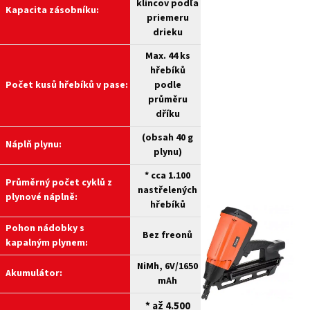
klincov podľa
Kapacita zásobníku:
priemeru
drieku
Max. 44 ks
hřebíků
Počet kusů hřebíků v pase:
podle
průměru
dříku
(obsah 40 g
Náplň plynu:
plynu)
* cca 1.100
Průměrný počet cyklů z
nastřelených
plynové náplně:
hřebíků
Pohon nádobky s
Bez freonů
kapalným plynem:
NiMh, 6V/1650
Akumulátor:
mAh
* až 4.500