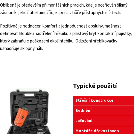
Oblíbená je především při montážních pracích, kde je oceňován šikmý
zásobník, jehož úhel umožňuje i práci v hůře přístupných místech.
Pozitivně je hodnocen komfort a jednoduchost obsluhy, možnost
definovat hloubku nastřelení hřebíku a plastový kryt kontaktní pojistky,
který zabraňuje poškození okolí hřebíku. Odložení hřebíkovačky
usnadňuje sklopný hák.
Typické použití
Střešní konstrukce
Bednění
Laťování
Montáže dřevostaveb