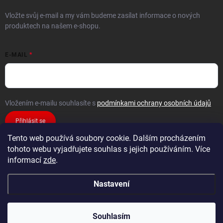
Vložte svůj e-mail a my vám budeme zasílat informace o nových
produktech na našem e-shopu.
E-MAIL
Vložením e-mailu souhlasíte s
podmínkami ochrany osobních údajů
Přihlásit se
Tento web používá soubory cookie. Dalším procházením
tohoto webu vyjadřujete souhlas s jejich používáním. Více
informací
zde
.
Nastavení
Copyright 2026
FiXMAT
. Všechna práva vyhrazena.
Souhlasím