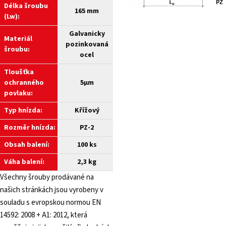
Délka šroubu
165 mm
(Lw):
Galvanicky
Materiál
pozinkovaná
šroubu:
ocel
Tloušťka
ochranného
5µm
povlaku:
Typ hnízda:
Křížový
Rozměr hnízda:
PZ-2
Obsah balení:
100 ks
Váha balení:
2,3 kg
Všechny šrouby prodávané na
našich stránkách jsou vyrobeny v
souladu s evropskou normou EN
14592: 2008 + A1: 2012, která