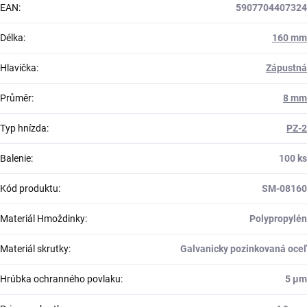
EAN
:
5907704407324
Délka
:
160 mm
Hlavička
:
Zápustná
Průměr
:
8 mm
Typ hnízda
:
PZ-2
Balenie
:
100 ks
Kód produktu
:
SM-08160
Materiál Hmoždinky
:
Polypropylén
Materiál skrutky
:
Galvanicky pozinkovaná oceľ
Hrúbka ochranného povlaku
:
5 μm