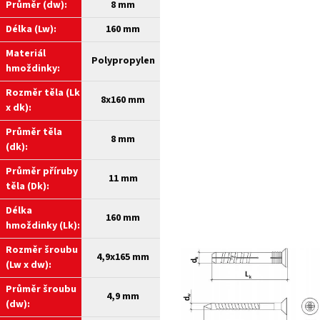
Průměr (dw):
8 mm
Délka (Lw):
160 mm
Materiál
Polypropylen
hmoždinky:
Rozměr těla (Lk
8x160 mm
x dk):
Průměr těla
8 mm
(dk):
Průměr příruby
11 mm
těla (Dk):
Délka
160 mm
hmoždinky (Lk):
Rozměr šroubu
4,9x165 mm
(Lw x dw):
Průměr šroubu
4,9 mm
(dw):