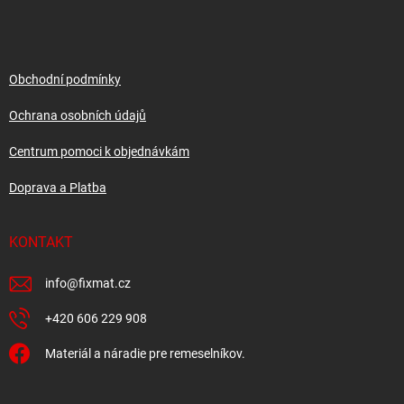
á
p
a
t
í
Obchodní podmínky
Ochrana osobních údajů
Centrum pomoci k objednávkám
Doprava a Platba
KONTAKT
info
@
fixmat.cz
+420 606 229 908
Materiál a náradie pre remeselníkov.