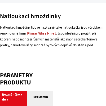
Natloukací hmoždinky
Natloukací hmoždiny lidově nazývané také natloukačky jsou výrobkem
renomované firmy
Klimas Wkręt-met
. Jsou ideální pro použití při
kotvení nebo montáži různých materiálů jako např. sádrokartonové
profily, parketové lišty, montáž bytových doplňků do stěn a pod.
PARAMETRY
PRODUKTU
Rozměr (Lw x
8x160 mm
dw)