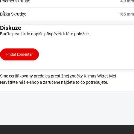
Priemer skrutky
:
4,9 mm
Dĺžka Skrutky
:
165 mm
Diskuze
Buďte první, kdo napíše příspěvek k této položce.
Přidat komentář
Sme certifikovaný predajca prestížnej značky Klimas Wkret-Met.
Navštívte náš e-shop a zaručene nájdete to čo potrebujete.
Z