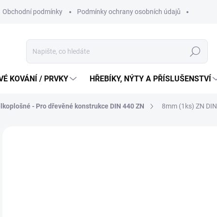
Obchodní podmínky
Podmínky ochrany osobních údajů
Hledat
É KOVÁNÍ / PRVKY
HŘEBÍKY, NÝTY A PŘÍSLUŠENSTVÍ
lkoplošné - Pro dřevěné konstrukce DIN 440 ZN
8mm (1ks) ZN DIN 
2 
2 K
Měr
2 Kč
cena
SK
MŮŽ
DO: