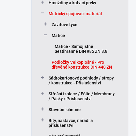
Hmoždiny a kotvící prvky
p
a
Metrický spojovací materiál
n
Závitové tyče
e
l
Matice
Matice - Samojistné
Šestihranné DIN 985 ZN 8.8
Podložky Velkoplošné - Pro
dřevěné konstrukce DIN 440 ZN
Sádrokartonové podhledy / stropy
/ konstrukce - Příslušenství
Střešní izolace / Fólie / Membrány
/ Pásky / Příslušenství
Stavební chemie
Bity, nástavce, nářadí a
příslušenství