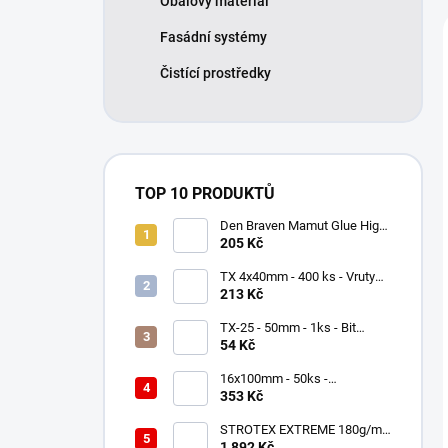
Obalový materiál
Fasádní systémy
Čistící prostředky
TOP 10 PRODUKTŮ
Den Braven Mamut Glue High
Tack 290 ml bílý
205 Kč
TX 4x40mm - 400 ks - Vruty
do dřeva se zápustnou hlavou,
213 Kč
WKCS
TX-25 - 50mm - 1ks - Bit
Milwaukee Shockwave TORX
54 Kč
16x100mm - 50ks -
Univerzální hmoždinky -
353 Kč
nylonové, KNX
STROTEX EXTREME 180g/m2
- Střešní fólie / membrána
1 892 Kč