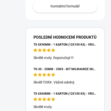
Kontaktní formulář
POSLEDNÍ HODNOCENÍ PRODUKTŮ
TX 6X90MM - 1 KARTON (12X100 KS) - VRUTY DO DŘEVA S TALÍŘOVOU HLAVOU, WKCP
Skvělé vruty. Doporučuji !!!
TX-30 - 25MM - 25KS - BIT MILWAUKEE SHOCKWAVE TORX
Skvělí TORX. Vážně odolný.
TX 6X60MM - 1 KARTON (12X100 KS) - VRUTY DO DŘEVA S TALÍŘOVOU HLAVOU, WKCP
Skvělé vruty.