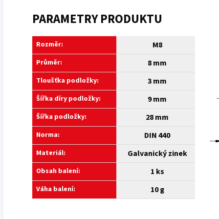
PARAMETRY PRODUKTU
Rozměr:
M8
Průměr:
8 mm
Tloušťka podložky:
3 mm
Šířka díry podložky:
9 mm
Šířka podložky:
28 mm
Norma:
DIN 440
Materiál:
Galvanický zinek
Obsah balení:
1 ks
Váha balení:
10 g