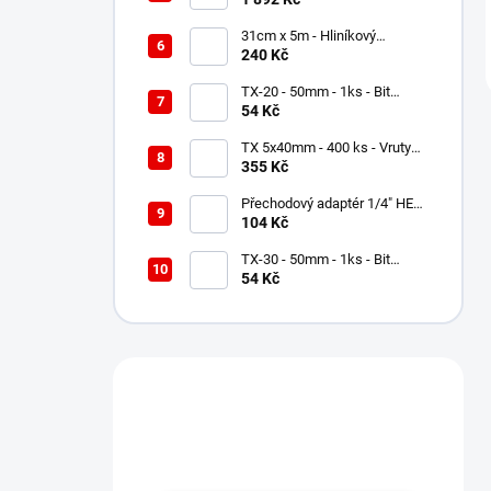
(75m2)
31cm x 5m - Hliníkový
hřebenový pás - Černá RAL
240 Kč
9005 - ROLL ECCO
TX-20 - 50mm - 1ks - Bit
Milwaukee Shockwave TORX
54 Kč
TX 5x40mm - 400 ks - Vruty
do dřeva s talířovou hlavou,
355 Kč
WKCP
Přechodový adaptér 1/4" HEX
na 1/2" čtyřhran - Milwaukee
104 Kč
Shockwave
TX-30 - 50mm - 1ks - Bit
Milwaukee Shockwave TORX
54 Kč
Máte otázku?
Obraťte se na nás.