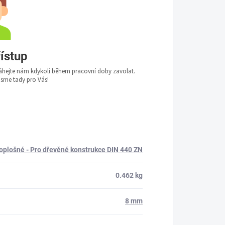
řístup
áhejte nám kdykoli během pracovní doby zavolat.
me tady pro Vás!
oplošné - Pro dřevěné konstrukce DIN 440 ZN
0.462 kg
8 mm