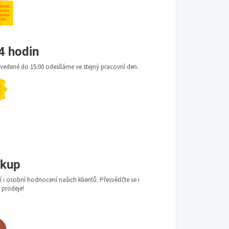
4 hodin
edené do 15:00 odesíláme ve stejný pracovní den.
ákup
i osobní hodnocení našich klientů. Přesvědčte se i
ě prodeje!