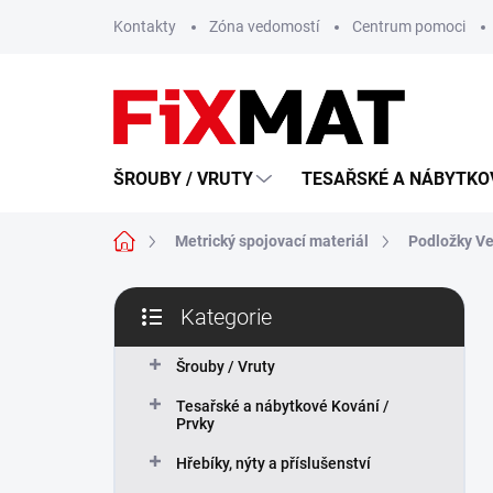
Přejít
Kontakty
Zóna vedomostí
Centrum pomoci
na
obsah
ŠROUBY / VRUTY
TESAŘSKÉ A NÁBYTKOV
Domů
Metrický spojovací materiál
Podložky Ve
P
Kategorie
o
Přeskočit
s
kategorie
t
Šrouby / Vruty
r
Tesařské a nábytkové Kování /
a
Prvky
n
n
Hřebíky, nýty a příslušenství
í