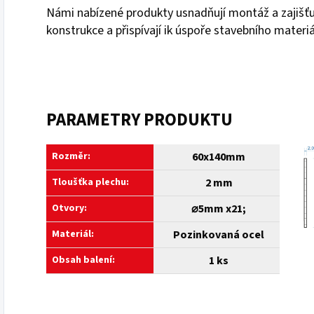
Námi nabízené produkty usnadňují montáž a zajišťuj
konstrukce a přispívají ik úspoře stavebního materiá
PARAMETRY PRODUKTU
Rozměr:
60x140mm
Tloušťka plechu:
2 mm
Otvory:
⌀5mm x21
;
Materiál:
Pozinkovaná ocel
Obsah balení:
1 ks