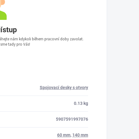
řístup
áhejte nám kdykoli během pracovní doby zavolat.
me tady pro Vás!
Spojovací desky s otvory
0.13 kg
5907591997076
60 mm
,
140 mm