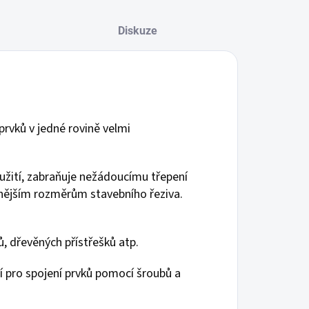
Diskuze
prvků v jedné rovině velmi
oužití, zabraňuje nežádoucímu třepení
rnějším rozměrům stavebního řeziva.
ů, dřevěných přístřešků atp.
tí pro spojení prvků pomocí šroubů a