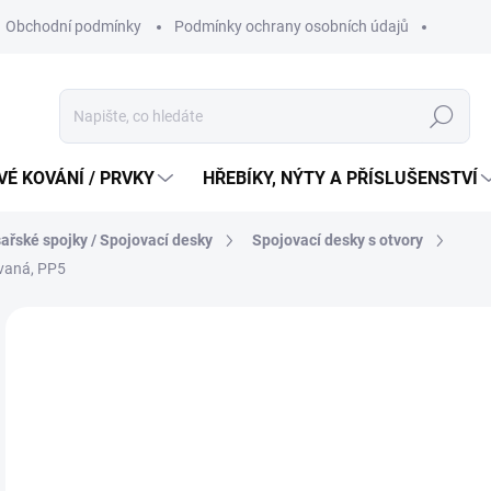
Obchodní podmínky
Podmínky ochrany osobních údajů
Hledat
É KOVÁNÍ / PRVKY
HŘEBÍKY, NÝTY A PŘÍSLUŠENSTVÍ
ařské spojky / Spojovací desky
Spojovací desky s otvory
ovaná, PP5
24
20 
Měr
24 K
cena
SK
MŮŽ