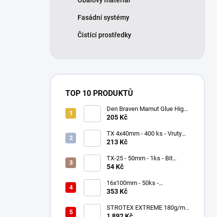
Obalový materiál
Fasádní systémy
Čistící prostředky
TOP 10 PRODUKTŮ
Den Braven Mamut Glue High
Tack 290 ml bílý
205 Kč
TX 4x40mm - 400 ks - Vruty
do dřeva se zápustnou hlavou,
213 Kč
WKCS
TX-25 - 50mm - 1ks - Bit
Milwaukee Shockwave TORX
54 Kč
16x100mm - 50ks -
Univerzální hmoždinky -
353 Kč
nylonové, KNX
STROTEX EXTREME 180g/m2
- Střešní fólie / membrána
1 892 Kč