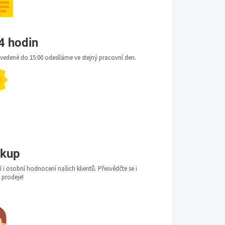
4 hodin
edené do 15:00 odesíláme ve stejný pracovní den.
ákup
i osobní hodnocení našich klientů. Přesvědčte se i
ě prodeje!