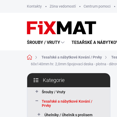
Přejít
Kontakty
Zóna vedomostí
Centrum pomoci
na
obsah
ŠROUBY / VRUTY
TESAŘSKÉ A NÁBYTKOV
Domů
Tesařské a nábytkové Kování / Prvky
Tes
60x140mm hr. 2,0mm Spojovací deska - plotna - děr
P
Kategorie
o
Přeskočit
s
kategorie
t
Šrouby / Vruty
r
Tesařské a nábytkové Kování /
a
Prvky
n
n
Úhelníky / Úhelník s prolisem