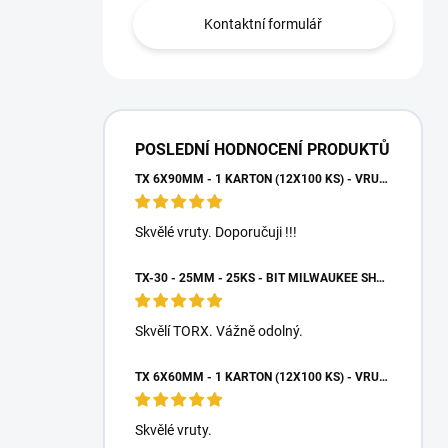
Kontaktní formulář
POSLEDNÍ HODNOCENÍ PRODUKTŮ
TX 6X90MM - 1 KARTON (12X100 KS) - VRUTY DO DŘEVA S TALÍŘOVOU HLAVOU, WKCP
Skvělé vruty. Doporučuji !!!
TX-30 - 25MM - 25KS - BIT MILWAUKEE SHOCKWAVE TORX
Skvělí TORX. Vážně odolný.
TX 6X60MM - 1 KARTON (12X100 KS) - VRUTY DO DŘEVA S TALÍŘOVOU HLAVOU, WKCP
Skvělé vruty.