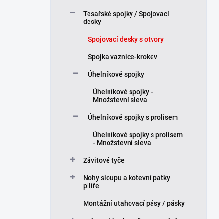
í
Tesařské spojky / Spojovací
p
desky
a
n
Spojovací desky s otvory
e
Spojka vaznice-krokev
l
Úhelníkové spojky
Úhelníkové spojky -
Množstevní sleva
Úhelníkové spojky s prolisem
Úhelníkové spojky s prolisem
- Množstevní sleva
Závitové tyče
Nohy sloupu a kotevní patky
pilíře
Montážní utahovací pásy / pásky