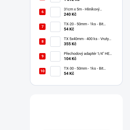
(75m2)
31cm x 5m - Hliníkový
hřebenový pás - Černá RAL
240 Kč
9005 - ROLL ECCO
TX-20 - 50mm - 1ks - Bit
Milwaukee Shockwave TORX
54 Kč
TX 5x40mm - 400 ks - Vruty
do dřeva s talířovou hlavou,
355 Kč
WKCP
Přechodový adaptér 1/4" HEX
na 1/2" čtyřhran - Milwaukee
104 Kč
Shockwave
TX-30 - 50mm - 1ks - Bit
Milwaukee Shockwave TORX
54 Kč
Máte otázku?
Obraťte se na nás.