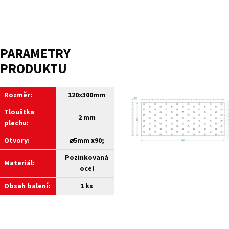
PARAMETRY
PRODUKTU
Rozměr:
120x300mm
Tloušťka
2 mm
plechu:
Otvory:
⌀5mm x90
;
Pozinkovaná
Materiál:
ocel
Obsah balení:
1 ks