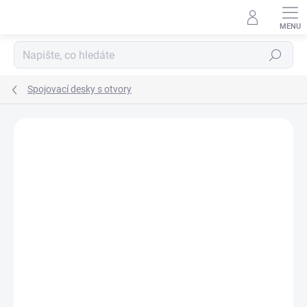
Přejít
na
obsah
Hledat
Spojovací desky s otvory