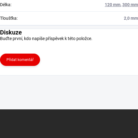
Délka
:
120 mm
,
300 mm
Tloušťka
:
2,0 mm
Diskuze
Buďte první, kdo napíše příspěvek k této položce.
Přidat komentář
Z
á
p
a