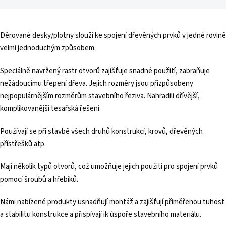
Děrované desky/plotny slouží ke spojení dřevěných prvků v jedné rovině
velmi jednoduchým způsobem.
Speciálně navržený rastr otvorů zajišťuje snadné použití, zabraňuje
nežádoucímu třepení dřeva. Jejich rozměry jsou přizpůsobeny
nejpopulárnějším rozměrům stavebního řeziva. Nahradili dřívější,
komplikovanější tesařská řešení.
Používají se při stavbě všech druhů konstrukcí, krovů, dřevěných
přístřešků atp.
Mají několik typů otvorů, což umožňuje jejich použití pro spojení prvků
pomocí šroubů a hřebíků.
Námi nabízené produkty usnadňují montáž a zajišťují přiměřenou tuhost
a stabilitu konstrukce a přispívají ik úspoře stavebního materiálu.