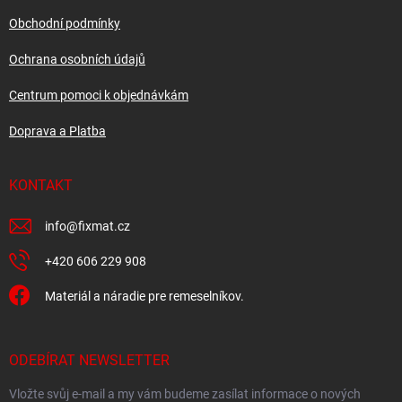
t
í
Obchodní podmínky
Ochrana osobních údajů
Centrum pomoci k objednávkám
Doprava a Platba
KONTAKT
info
@
fixmat.cz
+420 606 229 908
Materiál a náradie pre remeselníkov.
ODEBÍRAT NEWSLETTER
Vložte svůj e-mail a my vám budeme zasílat informace o nových