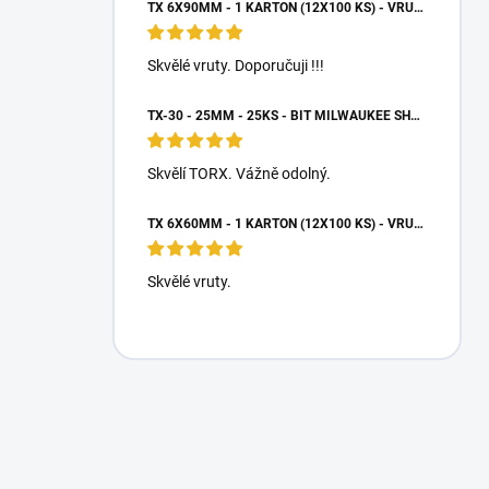
TX 6X90MM - 1 KARTON (12X100 KS) - VRUTY DO DŘEVA S TALÍŘOVOU HLAVOU, WKCP
Skvělé vruty. Doporučuji !!!
TX-30 - 25MM - 25KS - BIT MILWAUKEE SHOCKWAVE TORX
Skvělí TORX. Vážně odolný.
TX 6X60MM - 1 KARTON (12X100 KS) - VRUTY DO DŘEVA S TALÍŘOVOU HLAVOU, WKCP
Skvělé vruty.