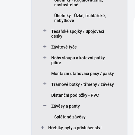
Úhelníky - Regulovatelné,
nastavitelné
Úhelníky - Úzké, truhlářské,
nábytkové
Tesařské spojky / Spojovací
desky
Závitové tyče
Nohy sloupu a kotevní patky
pilíře
Montážní utahovací pásy / pásky
Trámové botky / třmeny / závěsy
Distanční podložky - PVC
Závěsy a panty
Splétané závěsy
Hřebíky, nýty a příslušenství