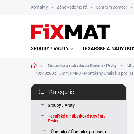
Přejít
Kontakty
Zóna vedomostí
Centrum pomoci
na
obsah
ŠROUBY / VRUTY
TESAŘSKÉ A NÁBYTKOV
Domů
Tesařské a nábytkové Kování / Prvky
Úhe
40x40x80x1,5mm KMP3 - Montážny Úhelník s prolise
P
Kategorie
o
Přeskočit
s
kategorie
t
Šrouby / Vruty
r
Tesařské a nábytkové Kování /
a
Prvky
n
n
Úhelníky / Úhelník s prolisem