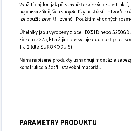
Využití najdou jak při stavbě tesařských konstrukcí,
nejuniverzálnějších spojek díky husté síti otvorů, 
lze použít zevnitř i zvenčí. Použitím vhodných roz
Úhelníky jsou vyrobeny z oceli DX51D nebo S250GD
zinkem Z275, která jim poskytuje odolnost proti kor
1 a 2 (dle EUROKODU 5).
Námi nabízené produkty usnadňují montáž a zabezpe
konstrukce a šetří i stavební materiál.
PARAMETRY PRODUKTU