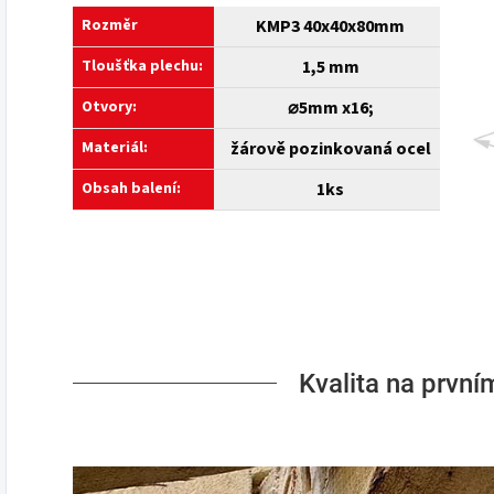
Rozměr
KMP3 40x40x80mm
Tloušťka plechu:
1,5 mm
Otvory:
⌀5mm x16;
Materiál:
žárově pozinkovaná ocel
Obsah balení:
1ks
Kvalita na první