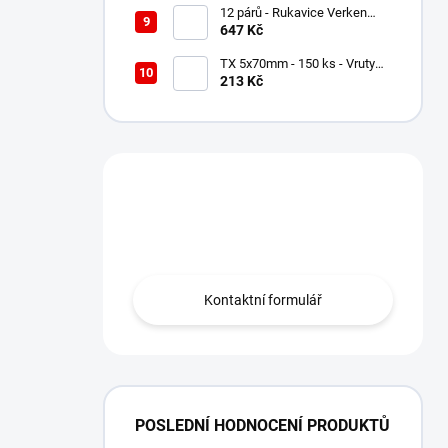
12 párů - Rukavice Verken
VELCRO - velikost 9/L
647 Kč
TX 5x70mm - 150 ks - Vruty
do dřeva s talířovou hlavou,
213 Kč
WKCP
Máte otázku?
Obraťte se na nás.
Kontaktní formulář
POSLEDNÍ HODNOCENÍ PRODUKTŮ