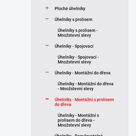
í
Ploché úhelníky
p
a
Úhelníky s prolisem
n
Úhelníky s prolisem -
e
Množstevní slevy
l
Úhelníky - Spojovací
Úhelníky - Spojovací -
Množstevní slevy
Úhelníky - Montážní do dřeva
Úhelníky - Montážní do dřeva
- Množstevní slevy
Úhelníky - Montážní s prolisem
do dřeva
Úhelníky - Montážní s
prolisem do dřeva -
Množstevní slevy