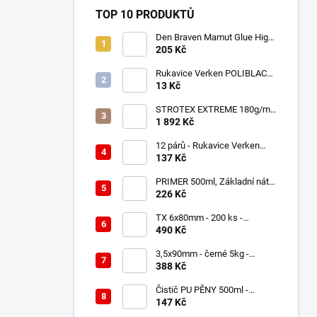
TOP 10 PRODUKTŮ
Den Braven Mamut Glue High
Tack 290 ml bílý
205 Kč
Rukavice Verken POLIBLACK
- velikost 10/XL
13 Kč
STROTEX EXTREME 180g/m2
- Střešní fólie / membrána
1 892 Kč
(75m2)
12 párů - Rukavice Verken
onyx RedLatex- velikost 9/L
137 Kč
PRIMER 500ml, Základní nátěr
ve spreji.
226 Kč
TX 6x80mm - 200 ks -
Distanční - Nastavovací vruty,
490 Kč
WKSS
3,5x90mm - černé 5kg -
Stavební hřebíky
388 Kč
Čistič PU PĚNY 500ml -
pistolový
147 Kč