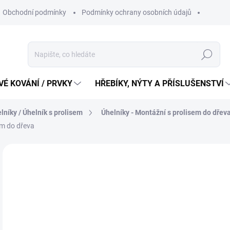
Obchodní podmínky
Podmínky ochrany osobních údajů
Hledat
É KOVÁNÍ / PRVKY
HŘEBÍKY, NÝTY A PŘÍSLUŠENSTVÍ
lníky / Úhelník s prolisem
Úhelníky - Montážní s prolisem do dřev
m do dřeva
14
11 
Měr
14 K
cena
SK
MŮŽ