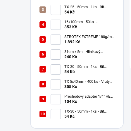
WKCS
TX-25 - 50mm - 1ks - Bit
Milwaukee Shockwave TORX
54 Kč
16x100mm - 50ks -
Univerzální hmoždinky -
353 Kč
nylonové, KNX
STROTEX EXTREME 180g/m2
- Střešní fólie / membrána
1 892 Kč
(75m2)
31cm x 5m - Hliníkový
hřebenový pás - Černá RAL
240 Kč
9005 - ROLL ECCO
TX-20 - 50mm - 1ks - Bit
Milwaukee Shockwave TORX
54 Kč
TX 5x40mm - 400 ks - Vruty
do dřeva s talířovou hlavou,
355 Kč
WKCP
Přechodový adaptér 1/4" HEX
na 1/2" čtyřhran - Milwaukee
104 Kč
Shockwave
TX-30 - 50mm - 1ks - Bit
Milwaukee Shockwave TORX
54 Kč