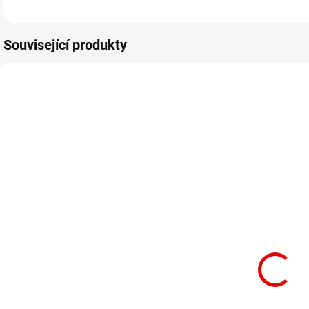
Související produkty
SKLADEM
SKLADEM
30cm x 5m -
30cm x 5m -
3
Komínový
Komínový
lemovací pás
lemovací pás
l
FLEX
AL FLEX 3D -
STANDARD PB
Hnědá RAL
- Hnědá RAL
8017,
-
8017, Olověný
Hliníkový
7
1 419 Kč
694 Kč