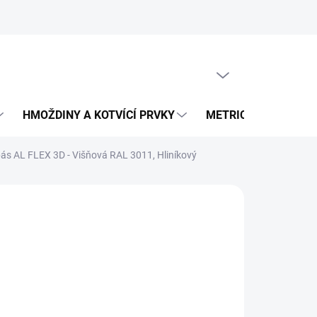
PRÁZDNÝ KOŠÍK
NÁKUPNÍ
KOŠÍK
HMOŽDINY A KOTVÍCÍ PRVKY
METRICKÝ SPOJOVA
ás AL FLEX 3D - Višňová RAL 3011, Hliníkový
94 Kč
 Kč bez DPH
ná
Kč / 1 ks
:
LADEM
EME DORUČIT