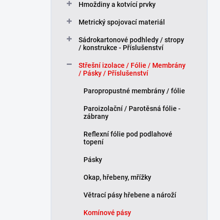
Hmoždiny a kotvící prvky
p
a
Metrický spojovací materiál
n
Sádrokartonové podhledy / stropy
e
/ konstrukce - Příslušenství
l
Střešní izolace / Fólie / Membrány
/ Pásky / Příslušenství
Paropropustné membrány / fólie
Paroizolační / Parotěsná fólie -
zábrany
Reflexní fólie pod podlahové
topení
Pásky
Okap, hřebeny, mřížky
Větrací pásy hřebene a nároží
Komínové pásy