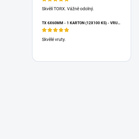
Skvělí TORX. Vážně odolný.
TX 6X60MM - 1 KARTON (12X100 KS) - VRUTY DO DŘEVA S TALÍŘOVOU HLAVOU, WKCP
Skvělé vruty.