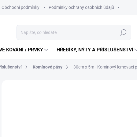
Obchodní podmínky
Podmínky ochrany osobních údajů
Hledat
É KOVÁNÍ / PRVKY
HŘEBÍKY, NÝTY A PŘÍSLUŠENSTVÍ
říslušenství
Komínové pásy
30cm x 5m - Komínový lemovací p
6
564
Měr
694 
cena
SK
MŮŽ
DO: