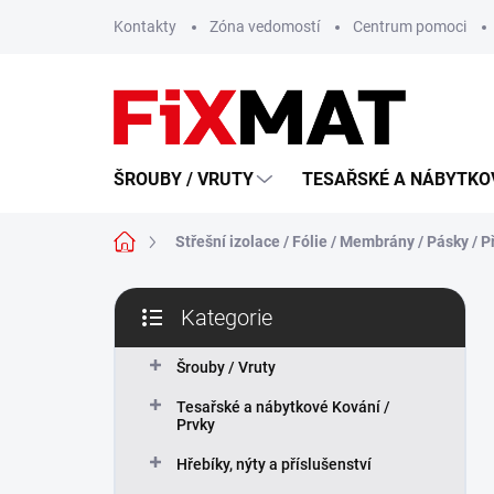
Přejít
Kontakty
Zóna vedomostí
Centrum pomoci
na
obsah
ŠROUBY / VRUTY
TESAŘSKÉ A NÁBYTKOV
Domů
Střešní izolace / Fólie / Membrány / Pásky / P
P
Kategorie
o
Přeskočit
s
kategorie
t
Šrouby / Vruty
r
Tesařské a nábytkové Kování /
a
Prvky
n
n
Hřebíky, nýty a příslušenství
í