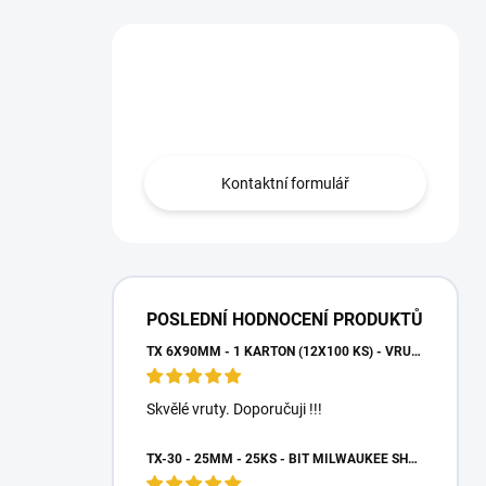
Máte otázku?
Obraťte se na nás.
Kontaktní formulář
POSLEDNÍ HODNOCENÍ PRODUKTŮ
TX 6X90MM - 1 KARTON (12X100 KS) - VRUTY DO DŘEVA S TALÍŘOVOU HLAVOU, WKCP
Skvělé vruty. Doporučuji !!!
TX-30 - 25MM - 25KS - BIT MILWAUKEE SHOCKWAVE TORX