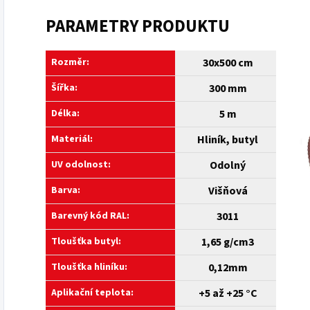
PARAMETRY PRODUKTU
Rozměr:
30x500 cm
Šířka:
300 mm
Délka:
5 m
Materiál:
Hliník, butyl
UV odolnost:
Odolný
Barva:
Višňová
Barevný kód RAL:
3011
Tloušťka butyl:
1,65 g/cm3
Tloušťka hliníku:
0,12mm
Aplikační teplota:
+5 až +25 °C