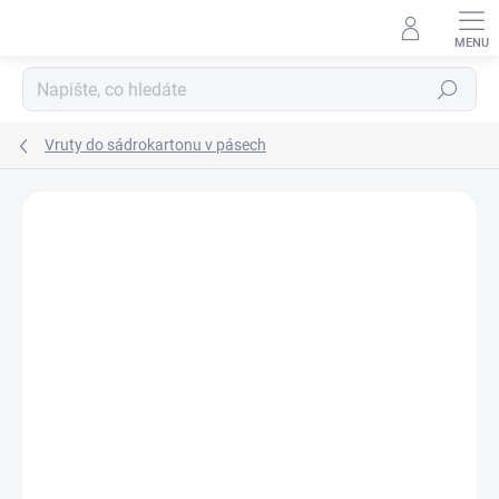
Přejít
na
obsah
Hledat
Vruty do sádrokartonu v pásech