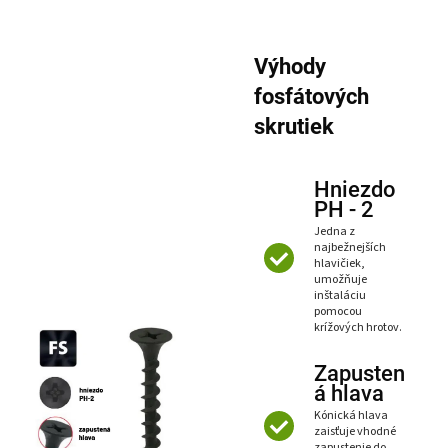
Výhody
fosfátových
skrutiek
Hniezdo
PH - 2
Jedna z
najbežnejších
hlavičiek,
umožňuje
inštaláciu
pomocou
krížových hrotov.
Zapusten
á hlava
Kónická hlava
zaisťuje vhodné
zapustenie do