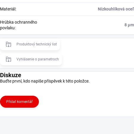
Materiál
:
Nízkouhlíková oceľ
Hrúbka ochranného
8 μm
povlaku
:
Produktový technický list
Vyhlásenie o parametroch
Diskuze
Buďte první, kdo napíše příspěvek k této položce.
Přidat komentář