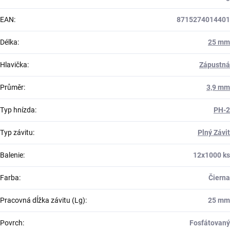
EAN
:
8715274014401
Délka
:
25 mm
Hlavička
:
Zápustná
Průměr
:
3,9 mm
Typ hnízda
:
PH-2
Typ závitu
:
Plný Závit
Balenie
:
12x1000 ks
Farba
:
Čierna
Pracovná dĺžka závitu (Lg)
:
25 mm
Povrch
:
Fosfátovaný