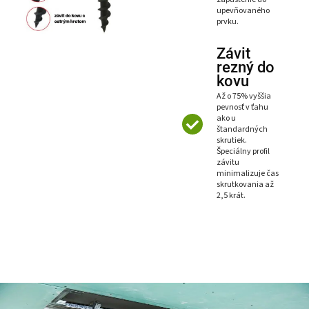
upevňovaného
prvku.
Závit
rezný do
kovu
Až o 75% vyššia
pevnosť v ťahu
ako u
štandardných
skrutiek.
Špeciálny profil
závitu
minimalizuje čas
skrutkovania až
2,5 krát.