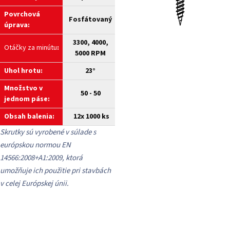
Povrchová
Fosfátovaný
úprava:
3300, 4000,
Otáčky za minútu
:
5000 RPM
Uhol hrotu:
23°
Množstvo v
50 - 50
jednom páse:
Obsah balenia:
12x 1000
ks
Skrutky sú vyrobené v súlade s
európskou normou EN
14566:2008+A1:2009, ktorá
umožňuje ich použitie pri stavbách
v celej Európskej únii.