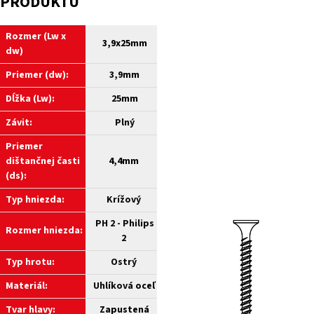
PRODUKTU
Rozmer (Lw x
3,9
x25mm
dw)
Priemer (dw):
3,9
mm
Dĺžka (Lw):
25
mm
Závit:
Plný
Priemer
dištančnej časti
4,4mm
(ds)
:
Typ hniezda:
Krížový
PH 2 - Philips
Rozmer hniezda:
2
Typ hrotu:
Ostrý
Materiál:
Uhlíková
oceľ
Tvar hlavy:
Zapustená