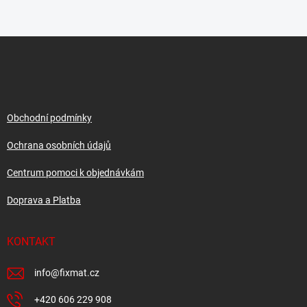
Z
á
p
a
t
í
Obchodní podmínky
Ochrana osobních údajů
Centrum pomoci k objednávkám
Doprava a Platba
KONTAKT
info
@
fixmat.cz
+420 606 229 908