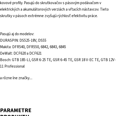
kovové profily. Pasujú do skrutkovačov s pásovým podávačom v
elektrických a akumulátorových verziách a vŕtacích nástavcov. Tieto
skrutky v pásoch extrémne zvyšujú rýchlosť efektivitu práce.
Pasujú aj do modelov:
DURASPIN: DS525-18V, DS55
Makita: DFR540, DFR550, 6842, 6843, 6845
DeWalt: DCF620 a DCF621
Bosch: GTB 185-LI, GSR 6-25 TE, GSR 6-45 TE, GSR 18 V-EC TE, GTB 12V-
11 Professional
a rôzne íne značky....
PARAMETRE