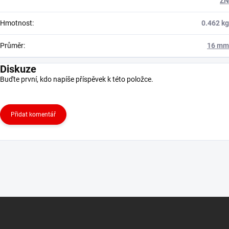
ZN
Hmotnost
:
0.462 kg
Průměr
:
16 mm
Diskuze
Buďte první, kdo napíše příspěvek k této položce.
Přidat komentář
Z
á
p