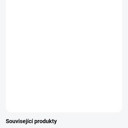
DORUČIT DO:
11.08.2026
−
+
Přidat do košíku
Velkoplošná podložka DIN 440
.
DETAILNÍ INFORMACE
ZEPTAT SE
Související produkty