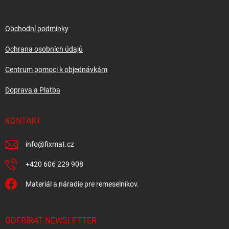
a
t
í
Obchodní podmínky
Ochrana osobních údajů
Centrum pomoci k objednávkám
Doprava a Platba
KONTAKT
info
@
fixmat.cz
+420 606 229 908
Materiál a náradie pre remeselníkov.
ODEBÍRAT NEWSLETTER