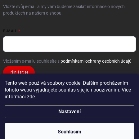
Vložte svůj e-mail a my vám budeme zasílat informace o nových
produktech na našem e-shopu.
E-MAIL
Vložením e-mailu souhlasíte s
podmínkami ochrany osobních údajů
Přihlásit se
Tento web používá soubory cookie. Dalším procházením
tohoto webu vyjadřujete souhlas s jejich používáním. Více
informací
zde
.
Nastavení
Copyright 2026
FiXMAT
. Všechna práva vyhrazena.
Souhlasím
Vytvořil Shoptet Premium