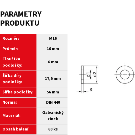
PARAMETRY
PRODUKTU
Rozměr:
M16
Průměr:
16 mm
Tloušťka
6 mm
podložky:
Šířka díry
17,5 mm
podložky:
Šířka podložky:
56 mm
Norma:
DIN 440
Galvanický
Materiál:
zinek
Obsah balení:
60 ks