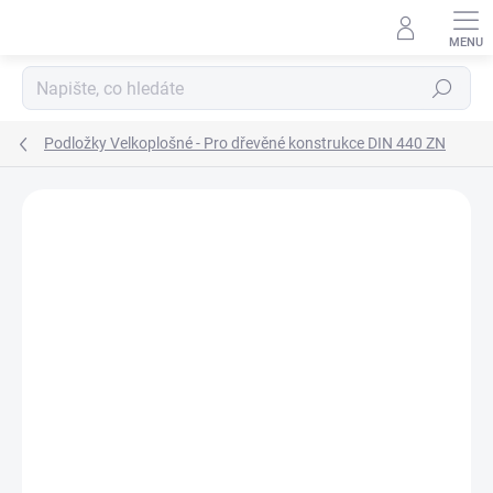
Přejít
na
obsah
Hledat
Podložky Velkoplošné - Pro dřevěné konstrukce DIN 440 ZN