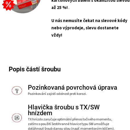
kartonových balení s
okamžitou slevou
až 25 %!
.
U nás nemusíte čekat na slevové kódy
nebo výprodeje, slevu dostanete
vždy!
Popis částí šroubu
Pozinkovaná povrchová úprava
Pozinkování zajistí odolnost proti korozi.
Hlavička šroubu s TX/SW
hnízdem
TX hnízdo zaručuje optimální přenos točivého momentu,
zatímco použití šestihranné hlavice typu SW umožňuje
dotáhnout šroub danou silou (např. momentovým klíčem).