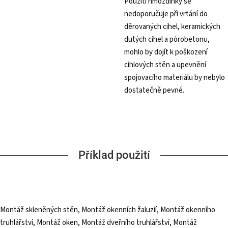
Použití hmoždinky se
nedoporučuje při vrtání do
děrovaných cihel, keramických
dutých cihel a pórobetonu,
mohlo by dojít k poškození
cihlových stěn a upevnění
spojovacího materiálu by nebylo
dostatečně pevné.
Příklad použití
Montáž skleněných stěn, Montáž okenních žaluzií, Montáž okenního
truhlářství, Montáž oken, Montáž dveřního truhlářství, Montáž