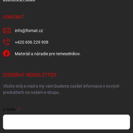
KONTAKT
info
@
fixmat.cz
+420 606 229 908
Materiál a náradie pre remeselníkov.
ODEBÍRAT NEWSLETTER
Vložte svůj e-mail a my vám budeme zasílat informace o nových
produktech na našem e-shopu.
E-MAIL