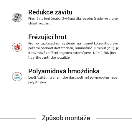
Redukce závitu
Přesné vložení šroubu. Zvýšená síla rozpěru šrouby ve druhé
oblasti rozpěru.
Frézující hrot
Pro montáž fasádních systémů má nosnost kotevního prvku
požární odolnost dostatečnou, minimálně 90 minut (R90), je-
li návrhové zatížení na jeden kotevní prvek NR < 0,8kN (bez
trvalého centrického zatížení).
Polyamidová hmoždinka
Lepší fyzikální a chemické vlastnosti než polypropylen nebo
polyethylen.
Způsob montáže