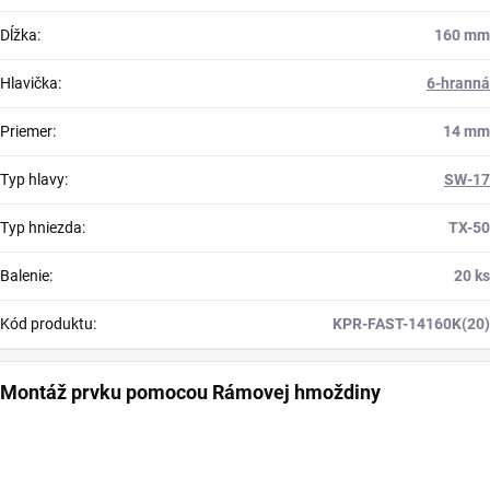
Dĺžka
:
160 mm
Hlavička
:
6-hranná
Priemer
:
14 mm
Typ hlavy
:
SW-17
Typ hniezda
:
TX-50
Balenie
:
20 ks
Kód produktu
:
KPR-FAST-14160K(20)
Montáž prvku pomocou Rámovej hmoždiny