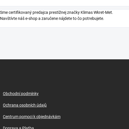
Sme certifikovaný predajca prestížnej značky Klimas Wkret-Met.
Navštívte náš e-shop a zaručene nájdete to čo potrebujete.
Z
á
p
a
t
í
Obchodní podmínky
Ochrana osobních údajů
Centrum pomoci k objednávkám
Doprava a Platba