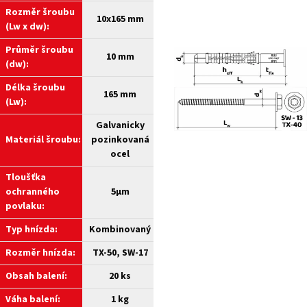
Rozměr šroubu
10x165 mm
(Lw x dw):
Průměr šroubu
10 mm
(dw):
Délka šroubu
165 mm
(Lw):
Galvanicky
Materiál šroubu:
pozinkovaná
ocel
Tloušťka
ochranného
5µm
povlaku:
Typ hnízda:
Kombinovaný
Rozměr hnízda:
TX-50, SW-17
Obsah balení:
20 ks
Váha balení:
1 kg