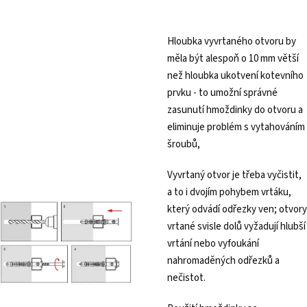
Hloubka vyvrtaného otvoru by
měla být alespoň o 10 mm větší
než hloubka ukotvení kotevního
prvku - to umožní správné
zasunutí hmoždinky do otvoru a
eliminuje problém s vytahováním
šroubů,
Vyvrtaný otvor je třeba vyčistit,
a to i dvojím pohybem vrtáku,
který odvádí odřezky ven; otvory
vrtané svisle dolů vyžadují hlubší
vrtání nebo vyfoukání
nahromaděných odřezků a
nečistot.