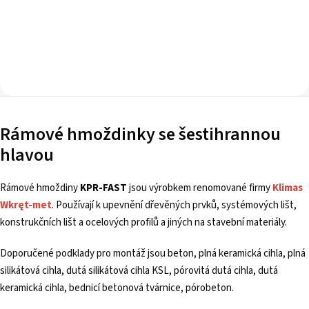
Rámové hmoždinky se šestihrannou
hlavou
Rámové hmoždiny
KPR-FAST
jsou výrobkem renomované firmy
Klimas
Wkręt-met
. Používají k upevnění dřevěných prvků, systémových lišt,
konstrukčních lišt a ocelových profilů a jiných na stavební materiály.
Doporučené podklady pro montáž jsou beton, plná keramická cihla, plná
silikátová cihla, dutá silikátová cihla KSL, pórovitá dutá cihla, dutá
keramická cihla, bednicí betonová tvárnice, pórobeton.