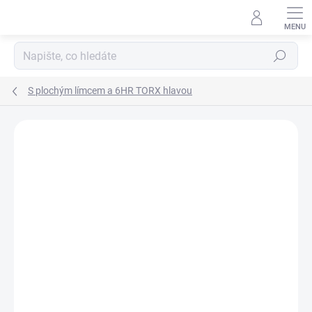
Přejít
na
obsah
Hledat
S plochým límcem a 6HR TORX hlavou