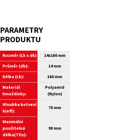
PARAMETRY
PRODUKTU
Rozměr (Lk x dk)
14x160 mm
Průměr (dk):
14 mm
Délka (Lk):
160 mm
Materiál
Polyamid
hmoždinky:
(Nylon)
Hloubka kotvení
70 mm
h(eff):
Maximální
použitelná
90 mm
délka(Tfix):