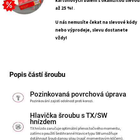
kartonových balení s
okamžitou slevou
až 25 %!
.
U nás nemusíte čekat na slevové kódy
nebo výprodeje, slevu dostanete
vždy!
Popis částí šroubu
Pozinkovaná povrchová úprava
Pozinkování zajistí odolnost proti korozi.
Hlavička šroubu s TX/SW
hnízdem
TX hnízdo zaručuje optimální přenos točivého momentu,
zatímco použití šestihranné hlavice typu SW umožňuje
dotáhnout šroub danou silou (např. momentovým klíčem).