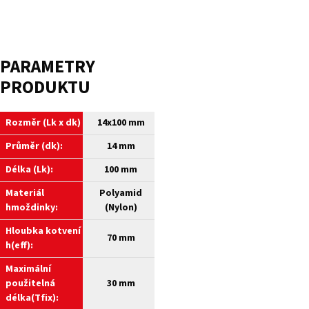
PARAMETRY
PRODUKTU
Rozměr (Lk x dk)
14x100 mm
Průměr (dk):
14 mm
Délka (Lk):
100 mm
Materiál
Polyamid
hmoždinky:
(Nylon)
Hloubka kotvení
70 mm
h(eff):
Maximální
použitelná
30 mm
délka(Tfix):