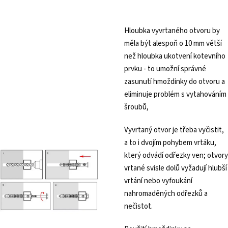
Hloubka vyvrtaného otvoru by
měla být alespoň o 10 mm větší
než hloubka ukotvení kotevního
prvku - to umožní správné
zasunutí hmoždinky do otvoru a
eliminuje problém s vytahováním
šroubů,
Vyvrtaný otvor je třeba vyčistit,
a to i dvojím pohybem vrtáku,
který odvádí odřezky ven; otvory
vrtané svisle dolů vyžadují hlubší
vrtání nebo vyfoukání
nahromaděných odřezků a
nečistot.