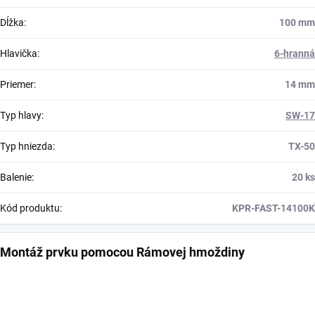
Dĺžka
:
100 mm
Hlavička
:
6-hranná
Priemer
:
14 mm
Typ hlavy
:
SW-17
Typ hniezda
:
TX-50
Balenie
:
20 ks
Kód produktu
:
KPR-FAST-14100K
Montáž prvku pomocou Rámovej hmoždiny