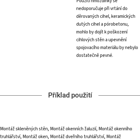
Použití hmoždinky se
nedoporučuje při vrtání do
děrovaných cihel, keramických
dutých cihel a pórobetonu,
mohlo by dojít k poškození
cihlových stěn a upevnění
spojovacího materiálu by nebylo
dostatečně pevné.
Příklad použití
Montáž skleněných stěn, Montáž okenních žaluzií, Montáž okenního
truhlářství, Montáž oken, Montáž dveřního truhlářství, Montáž