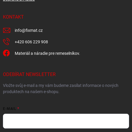
KONTAKT
info
@
fixmat.cz
+420 606 229 908
Materiál a náradie pre remeselníkov.
ODEBÍRAT NEWSLETTER
Vložte svůj e-mail a my vám budeme zasílat informace o nových
produktech na našem e-shopu.
E-MAIL