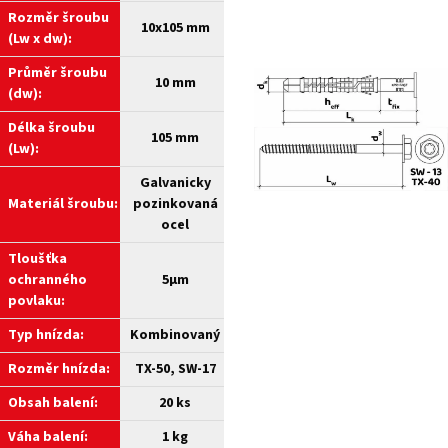
Rozměr šroubu
10x105 mm
(Lw x dw):
Průměr šroubu
10 mm
(dw):
Délka šroubu
105 mm
(Lw):
Galvanicky
Materiál šroubu:
pozinkovaná
ocel
Tloušťka
ochranného
5µm
povlaku:
Typ hnízda:
Kombinovaný
Rozměr hnízda:
TX-50, SW-17
Obsah balení:
20 ks
Váha balení:
1 kg