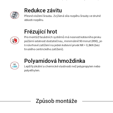
Redukce závitu
Přesné vložení šroubu. Zvýšená síla rozpěru šrouby ve druhé
oblasti rozpěru.
Frézující hrot
Pro montáž fasádních systémů má nosnost kotevního prvku
požární odolnost dostatečnou, minimálně 90 minut (R90), je-
li návrhové zatížení na jeden kotevní prvek NR < 0,8kN (bez
trvalého centrického zatížení).
Polyamidová hmoždinka
Lepší fyzikální a chemické vlastnosti než polypropylen nebo
polyethylen.
Způsob montáže