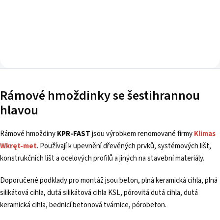
Rámové hmoždinky se šestihrannou
hlavou
Rámové hmoždiny
KPR-FAST
jsou výrobkem renomované firmy
Klimas
Wkręt-met
. Používají k upevnění dřevěných prvků, systémových lišt,
konstrukčních lišt a ocelových profilů a jiných na stavební materiály.
Doporučené podklady pro montáž jsou beton, plná keramická cihla, plná
silikátová cihla, dutá silikátová cihla KSL, pórovitá dutá cihla, dutá
keramická cihla, bednicí betonová tvárnice, pórobeton.