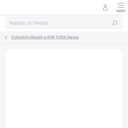
Přejít
na
obsah
Hledat
S plochým límcem a 6HR TORX hlavou