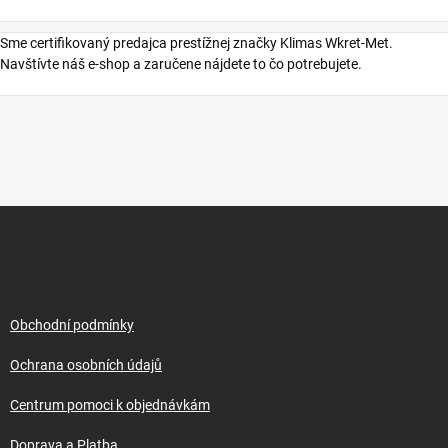
Sme certifikovaný predajca prestížnej značky Klimas Wkret-Met.
Navštívte náš e-shop a zaručene nájdete to čo potrebujete.
Z
á
p
a
t
í
Obchodní podmínky
Ochrana osobních údajů
Centrum pomoci k objednávkám
Doprava a Platba