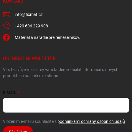
KONTAKT
info
@
fixmat.cz
+420 606 229 908
Materiál a náradie pre remeselníkov.
ODEBÍRAT NEWSLETTER
Vložte svůj e-mail a my vám budeme zasílat informace o nových
produktech na našem e-shopu.
E-MAIL
Vložením e-mailu souhlasíte s
podmínkami ochrany osobních údajů