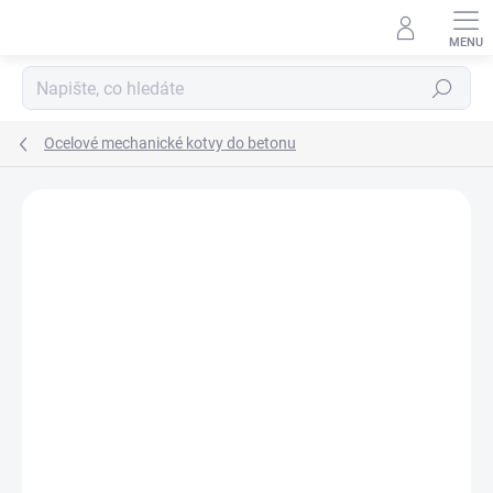
Přejít
na
obsah
Hledat
Ocelové mechanické kotvy do betonu