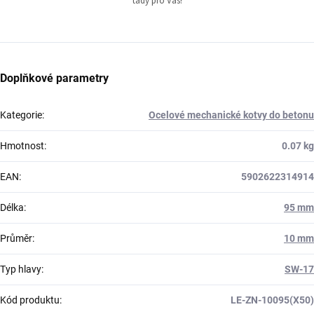
tady pro Vás!
Doplňkové parametry
Kategorie
:
Ocelové mechanické kotvy do betonu
Hmotnost
:
0.07 kg
EAN
:
5902622314914
Délka
:
95 mm
Průměr
:
10 mm
Typ hlavy
:
SW-17
Kód produktu
:
LE-ZN-10095(X50)