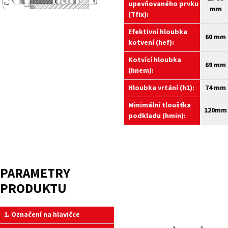
upevňovaného prvku
mm
(Tfix):
Efektivní hloubka
60 mm
kotvení (hef):
Kotvící hloubka
69 mm
(hnem):
Hloubka vrtání (h1):
74 mm
Minimální tloušťka
120mm
podkladu (hmin):
PARAMETRY
PRODUKTU
1. Označení na hlavičce