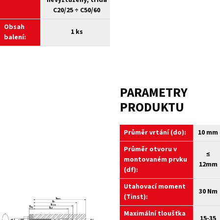
nevyztužený, třída
C20/25 ÷ C50/60
Obsah
1 ks
balení:
PARAMETRY
PRODUKTU
Průměr vrtání (do):
10 mm
Průměr otvoru v
≤
montovaném prvku
12mm
(df):
Utahovací moment
30 Nm
(Tinst):
Maximální tloušťka
15-35