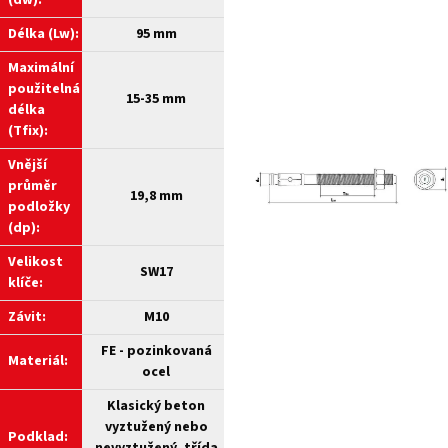
(dw):
Délka (Lw):
95 mm
Maximální
použitelná
15-35 mm
délka
(Tfix):
Vnější
průměr
19,8 mm
podložky
(dp):
Velikost
SW17
klíče:
Závit:
M10
FE - pozinkovaná
Materiál:
ocel
Klasický beton
vyztužený nebo
Podklad: