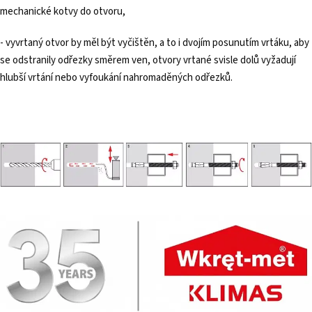
mechanické kotvy do otvoru,
- vyvrtaný otvor by měl být vyčištěn, a to i dvojím posunutím vrtáku, aby
se odstranily odřezky směrem ven, otvory vrtané svisle dolů vyžadují
hlubší vrtání nebo vyfoukání nahromaděných odřezků.