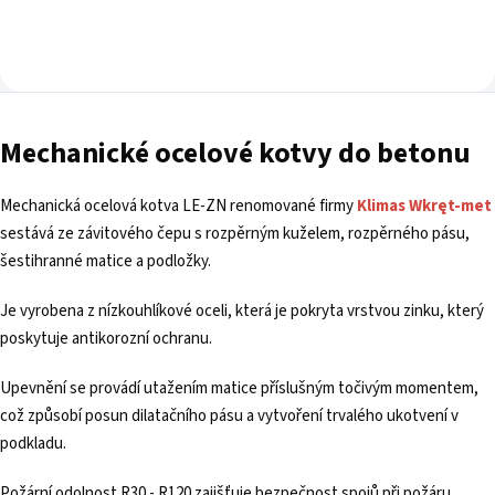
Mechanické ocelové kotvy do betonu
Mechanická ocelová kotva LE-ZN renomované firmy
Klimas Wkręt-met
sestává ze závitového čepu s rozpěrným kuželem, rozpěrného pásu,
šestihranné matice a podložky.
Je vyrobena z nízkouhlíkové oceli, která je pokryta vrstvou zinku, který
poskytuje antikorozní ochranu.
Upevnění se provádí utažením matice příslušným točivým momentem,
což způsobí posun dilatačního pásu a vytvoření trvalého ukotvení v
podkladu.
Požární odolnost R30 - R120 zajišťuje bezpečnost spojů při požáru.