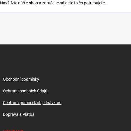
Navštívte náš e-shop a zaručene nájdete to čo potrebujete.
Z
á
p
a
t
í
Obchodní podmínky
Ochrana osobních údajů
Centrum pomoci k objednávkám
Doprava a Platba