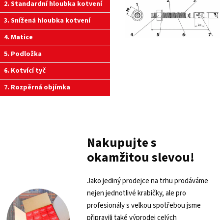
2. Standardní hloubka kotvení
3. Snížená hloubka kotvení
4. Matice
5. Podložka
6. Kotvící tyč
7. Rozpěrná objímka
Nakupujte s
okamžitou slevou!
Jako jediný prodejce na trhu prodáváme
nejen jednotlivé krabičky, ale pro
profesionály s velkou spotřebou jsme
připravili také výprodej celých