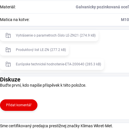
Materiál
:
Galvanicky pozinkovaná oceľ
Matica na kotve
:
M10
Vyhlásenie o parametroch číslo LE-ZN21 (274.9 kB)
Produktový list LE-ZN (277.2 kB)
Európske technické hodnotenie-ETA-200640 (285.3 kB)
Diskuze
Buďte první, kdo napíše příspěvek k této položce.
Přidat komentář
Sme certifikovaný predajca prestížnej značky Klimas Wkret-Met.