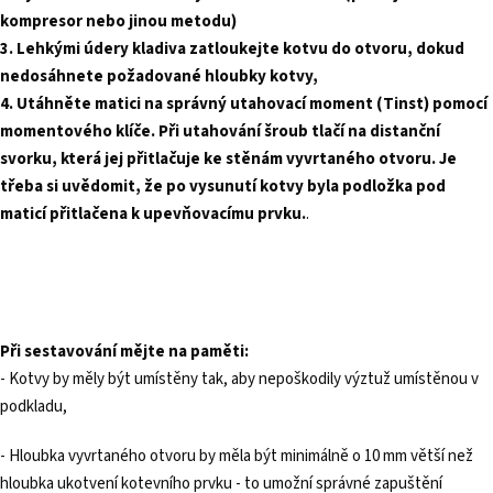
kompresor nebo jinou metodu)
3. Lehkými údery kladiva zatloukejte kotvu do otvoru, dokud
nedosáhnete požadované hloubky kotvy,
4. Utáhněte matici na správný utahovací moment (T
inst
) pomocí
momentového klíče. Při utahování šroub tlačí na distanční
svorku, která jej přitlačuje ke stěnám vyvrtaného otvoru. Je
třeba si uvědomit, že po vysunutí kotvy byla podložka pod
maticí přitlačena k upevňovacímu prvku.
.
Při sestavování mějte na paměti:
- Kotvy by měly být umístěny tak, aby nepoškodily výztuž umístěnou v
podkladu,
- Hloubka vyvrtaného otvoru by měla být minimálně o 10 mm větší než
hloubka ukotvení kotevního prvku - to umožní správné zapuštění