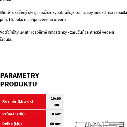
Mírně rozšířený okraj hmoždinky zabraňuje tomu, aby hmoždinka zapadla
příliš hluboko do připraveného otvoru.
Vodící lišty uvnitř rozpěrné hmoždinky - zaručují centrické vedení
šroubu.
PARAMETRY
PRODUKTU
10x60
Rozměr (Lk x dk)
mm
Průměr (dk):
10 mm
Délka (Lk):
60 mm