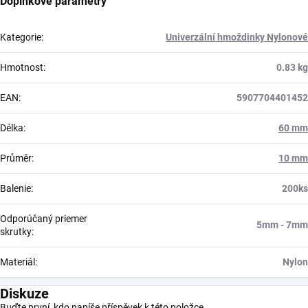
Doplňkové parametry
Kategorie
:
Univerzální hmoždinky Nylonové
Hmotnost
:
0.83 kg
EAN
:
5907704401452
Délka
:
60 mm
Průměr
:
10 mm
Balenie
:
200ks
Odporúčaný priemer
5mm - 7mm
skrutky
:
Materiál
:
Nylon
Diskuze
Buďte první, kdo napíše příspěvek k této položce.