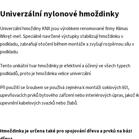
Univerzální nylonové hmoždinky
Univerzální hmoždiny KNX jsou výrobkem renomované firmy Klimas
Wkręt-met. Speciálně navržené výstupky stabilizují hmoždinku v
podkladu, zabraňují otočení během montáže a zvyšují rozpěrnou sílu v
podkladu.
Tento unikátní tvar hmoždinky je efektivní a účinný ve všech typech
podkladů, proto je hmoždinka velice univerzální.
Při použití se šroubem se používá zejména k montáži soklových lišt,
upevňovacích prvků bytového zařízení nebo interiérových úprav, jakož ik
upevnění kabelových svazků nebo žlabů.
Hmoždinka je určena také pro spojování dřeva a prvků na bázi
dřeva.