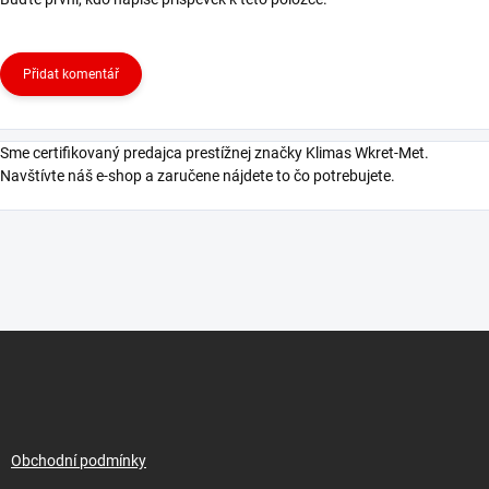
Přidat komentář
Sme certifikovaný predajca prestížnej značky Klimas Wkret-Met.
Navštívte náš e-shop a zaručene nájdete to čo potrebujete.
Z
á
p
a
t
í
Obchodní podmínky