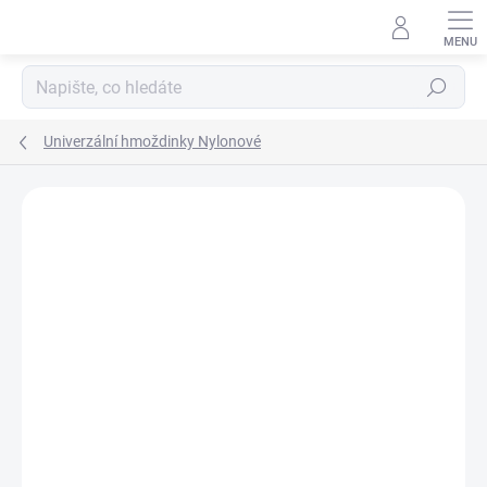
Přejít
na
obsah
Hledat
Univerzální hmoždinky Nylonové