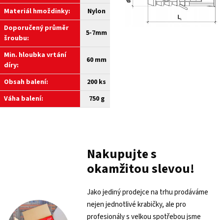
Materiál hmoždinky:
Nylon
Doporučený průměr
5-7mm
šroubu:
Min. hloubka vrtání
60 mm
díry:
Obsah balení:
200 ks
Váha balení:
750 g
Nakupujte s
okamžitou slevou!
Jako jediný prodejce na trhu prodáváme
nejen jednotlivé krabičky, ale pro
profesionály s velkou spotřebou jsme