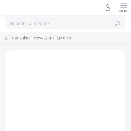
Přejít
na
obsah
Hledat
Natloukací - Kovový trn - LMX-10