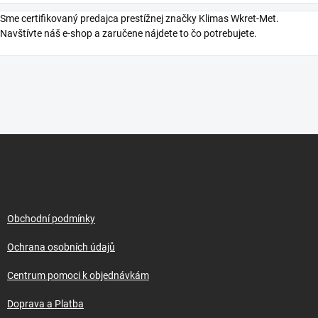
Sme certifikovaný predajca prestížnej značky Klimas Wkret-Met.
Navštívte náš e-shop a zaručene nájdete to čo potrebujete.
Z
á
p
a
t
í
Obchodní podmínky
Ochrana osobních údajů
Centrum pomoci k objednávkám
Doprava a Platba