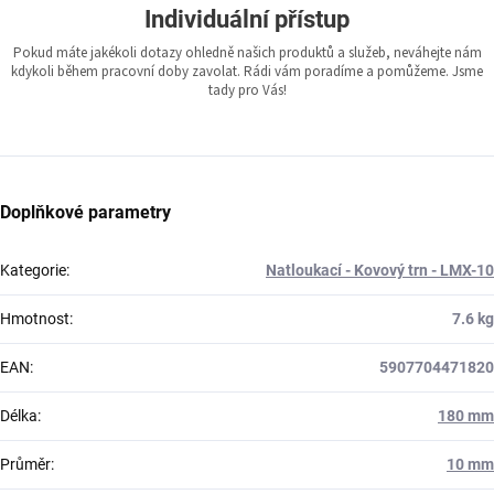
Individuální přístup
Pokud máte jakékoli dotazy ohledně našich produktů a služeb, neváhejte nám
kdykoli během pracovní doby zavolat. Rádi vám poradíme a pomůžeme. Jsme
tady pro Vás!
Doplňkové parametry
Kategorie
:
Natloukací - Kovový trn - LMX-10
Hmotnost
:
7.6 kg
EAN
:
5907704471820
Délka
:
180 mm
Průměr
:
10 mm