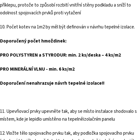
příklepu, protože to způsobí rozbití vnitřní stěny podkladu a sníží to
odolnost spojovacích prvků proti vytažení
10. Počet kotev na 1m2 by měl být definován v návrhu tepelné izolace.
Doporučený počet hmoždinek:
PRO POLYSTYREN a STYRODUR: min. 2 ks/deska – 4 ks/m2
PRO MINERÁLNÍ VLNU - min. 6 ks/m2
Doporučení nenahrazuje návrh tepelné izolace!!
11. Upevňovací prvky upevněte tak, aby se místo instalace shodovalo s
místem, kde je lepidlo umístěno na tepelněizolačním panelu
12. Vložte tělo spojovacího prvku tak, aby podložka spojovacího prvku