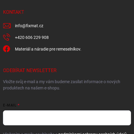
KONTAKT
info
@
fixmat.cz
+420 606 229 908
Materiál a náradie pre remeselníkov.
ODEBÍRAT NEWSLETTER
Vložte svůj e-mail a my vám budeme zasílat informace o nových
produktech na našem e-shopu.
E-MAIL