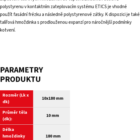
polystyrenu v kontaktním zateplovacím systému ETICS je vhodné
použít fasádní frézku a následně polystyrenové zátky. K dispozici je také
talířová hmoždinka s prodlouženou expanzí pro náročnější podmínky
kotvení.
PARAMETRY
PRODUKTU
Rozměr (Lk x
10x180 mm
dk)
Průměr těla
10 mm
(dk):
Délka
hmoždinky
180 mm