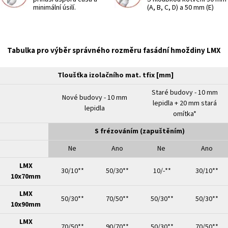
minimální úsilí.
(A, B, C, D) a 50 mm (E)
Tabulka pro výběr správného rozměru fasádní hmoždiny LMX
Tloušťka izolačního mat. tfix [mm]
Staré budovy - 10 mm
Nové budovy - 10 mm
lepidla + 20 mm stará
lepidla
omítka*
S frézováním (zapuštěním)
Ne
Ano
Ne
Ano
LMX
30/10**
50/30**
10/-**
30/10**
10x70mm
LMX
50/30**
70/50**
50/30**
50/30**
10x90mm
LMX
70/50**
90/70**
50/30**
70/50**