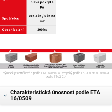
hlava pokrytá
PA
cca 4 ks / 6 ks na
Spotřeba:
m2
Obsah balení:
200 ks
Výrobek je certifikován podle ETA-16/0509 a Evropský podle EAD330196-01-0604 a
podle ETAG 014
Charakteristická únosnost podle ETA
16/0509