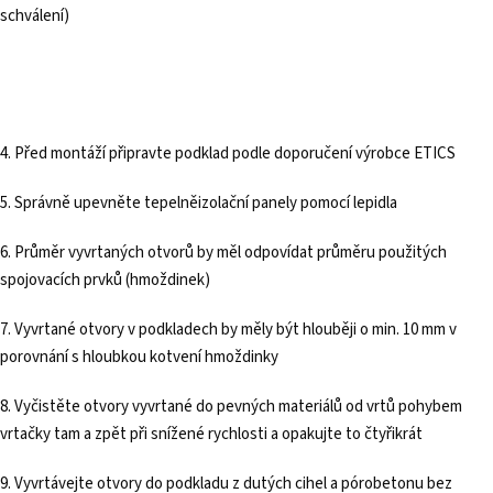
schválení)
4. Před montáží připravte podklad podle doporučení výrobce ETICS
5. Správně upevněte tepelněizolační panely pomocí lepidla
6. Průměr vyvrtaných otvorů by měl odpovídat průměru použitých
spojovacích prvků (hmoždinek)
7. Vyvrtané otvory v podkladech by měly být hlouběji o min. 10 mm v
porovnání s hloubkou kotvení hmoždinky
8. Vyčistěte otvory vyvrtané do pevných materiálů od vrtů pohybem
vrtačky tam a zpět při snížené rychlosti a opakujte to čtyřikrát
9. Vyvrtávejte otvory do podkladu z dutých cihel a pórobetonu bez