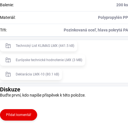
Balenie
:
200 ks
Materiál
:
Polypropylén PP
Tŕň
:
Pozinkovaná oceľ, hlava pokrytá PA
Technický List KLIMAS LMX (441.5 kB)
Európske technické hodnotenie LMX (3 MB)
Deklarácia LMX-10 (80.1 kB)
Diskuze
Buďte první, kdo napíše příspěvek k této položce.
Přidat komentář