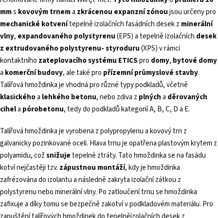
mm
s
kovovým trnem
a
zkrácenou expanzní zónou
jsou určeny pro
mechanické kotvení
tepelně izolačních fasádních desek z
minerální
vlny
,
expandovaného polystyrenu
(EPS) a tepelně izolačních
desek
z extrudovaného polystyrenu
- styroduru
(XPS) v rámci
kontaktního
zateplovacího systému ETICS
pro
domy
,
bytové domy
a
komerční budovy
, ale také pro
přízemní průmyslové stavby
.
Talířová hmoždinka je vhodná pro různé typy podkladů, včetně
klasického
a
lehkého betonu
, nebo zdiva z
plných
a
děrovaných
cihel
a
pórobetonu
, tedy do podkladů kategorií A, B, C, D a E.
Talířová hmoždinka je vyrobena z polypropylenu a kovový trn z
galvanicky pozinkované oceli. Hlava trnu je opatřena plastovým krytem z
polyamidu, což
snižuje
tepelné ztráty. Tato hmoždinka se na fasádu
kotví nejčastěji tzv.
zápustnou montáží
, kdy je hmoždinka
zafrézována do izolantu a následně zakryta izolační zátkou z
polystyrenu nebo minerální vlny. Po zatloučení trnu se hmoždinka
zafixuje a díky tomu se bezpečně zakotví v podkladovém materiálu. Pro
zapuštění talířových hmoždinek do tepelněizolačních desek z