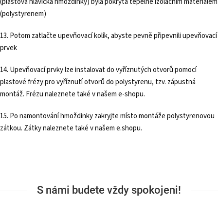
(plastová hlavička hmoždinky) byla pokryta tepelně izolačním materiálem
(polystyrenem)
13. Potom zatlačte upevňovací kolík, abyste pevně připevnili upevňovací
prvek
14. Upevňovací prvky lze instalovat do vyříznutých otvorů pomocí
plastové frézy pro vyříznutí otvorů do polystyrenu, tzv. zápustná
montáž. Frézu naleznete také v našem e-shopu.
15. Po namontování hmoždinky zakryjte místo montáže polystyrenovou
zátkou. Zátky naleznete také v našem e.shopu.
S námi budete vždy spokojeni!