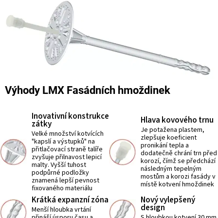
Výhody LMX Fasádních hmoždinek
Inovativní konstrukce
Hlava kovového trnu
zátky
Je potažena plastem,
Velké množství kotvících
zlepšuje koeficient
"kapslí a výstupků" na
pronikání tepla a
přitlačovací straně talíře
dodatečně chrání trn před
zvyšuje přilnavost lepicí
korozí, čímž se předchází
malty. Vyšší tuhost
následným tepelným
podpůrné podložky
mostům a korozi fasády v
znamená lepší pevnost
místě kotvení hmoždinek
fixovaného materiálu
Krátká expanzní zóna
Nový vylepšený
design
Menší hloubka vrtání
přináší úsporu času a
S hloubkou kotvení 30 mm