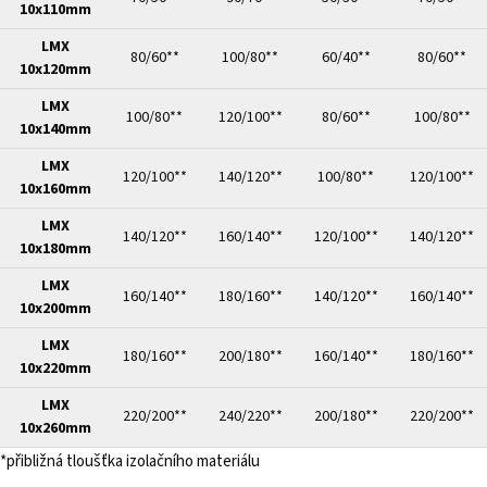
10x110mm
LMX
80/60**
100/80**
60/40**
80/60**
10x120mm
LMX
100/80**
120/100**
80/60**
100/80**
10x140mm
LMX
120/100**
140/120**
100/80**
120/100**
10x160mm
LMX
140/120**
160/140**
120/100**
140/120**
10x180mm
LMX
160/140**
180/160**
140/120**
160/140**
10x200mm
LMX
180/160**
200/180**
160/140**
180/160**
10x220mm
LMX
220/200**
240/220**
200/180**
220/200**
10x260mm
*přibližná tloušťka izolačního materiálu