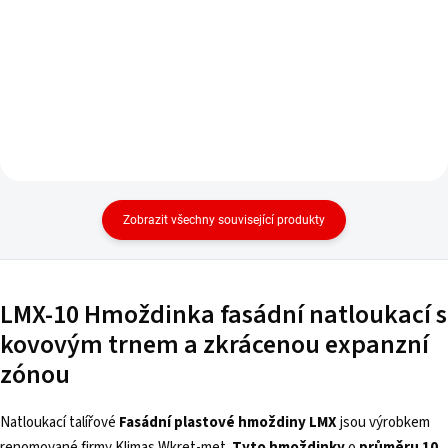
Zobrazit všechny související produkty
LMX-10 Hmoždinka fasádní natloukací s
kovovým trnem a zkrácenou expanzní
zónou
Natloukací talířové
Fasádní plastové hmoždiny LMX
jsou výrobkem
renomované firmy Klimas Wkręt-met.
Tyto hmoždinky
o
průměru 10