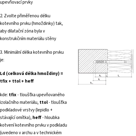
upevňovací prvky
2. Zvolte přiměřenou délku
kotevního prvku (hmoždinky) tak,
aby dilatační zóna byla v
konstrukčním materiálu stěny
3. Minimální délka kotevního prvku
je:
Ld (celková délka hmoždiny) =
tfix + ttol + heff
kde:
tfix
- tloušťka upevňovaného
izolačního materiálu,
ttol
- tloušťka
podkladové vrstvy (lepidlo +
stávající omítka),
heff
- hloubka
kotvení kotevního prvku v podkladu
(uvedeno v archu a v technickém