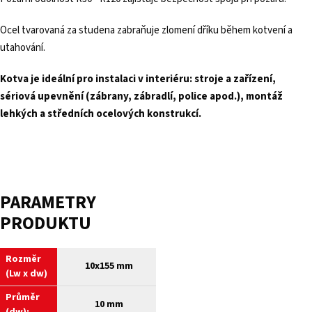
Ocel tvarovaná za studena zabraňuje zlomení dříku během kotvení a
utahování.
Kotva je ideální pro instalaci v interiéru: stroje a zařízení,
sériová upevnění (zábrany, zábradlí, police apod.), montáž
lehkých a středních ocelových konstrukcí.
PARAMETRY
PRODUKTU
Rozměr
10x155 mm
(Lw x dw)
Průměr
10 mm