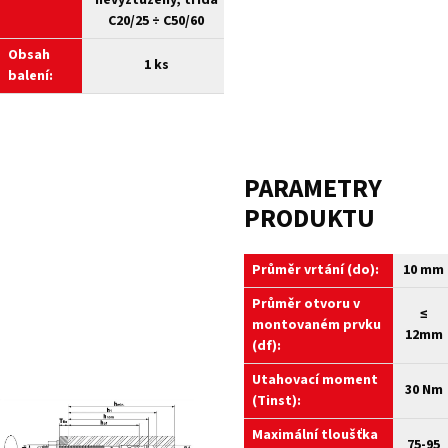
nevyztužený, třída
C20/25 ÷ C50/60
Obsah
1 ks
balení:
PARAMETRY
PRODUKTU
Průměr vrtání (do):
10 mm
Průměr otvoru v
≤
montovaném prvku
12mm
(df):
Utahovací moment
30 Nm
(Tinst):
Maximální tloušťka
75-95