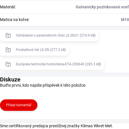
Materiál
:
Galvanicky pozinkovaná oceľ
Matica na kotve
:
M10
Vyhlásenie o parametroch číslo LE-ZN21 (274.9 kB)
Produktový list LE-ZN (277.2 kB)
Európske technické hodnotenie-ETA-200640 (285.3 kB)
Diskuze
Buďte první, kdo napíše příspěvek k této položce.
Přidat komentář
Sme certifikovaný predajca prestížnej značky Klimas Wkret-Met.