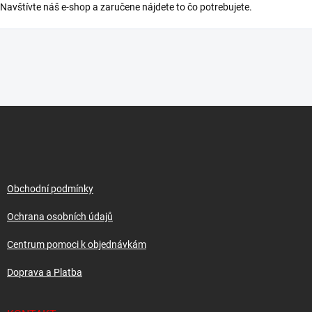
Navštívte náš e-shop a zaručene nájdete to čo potrebujete.
Z
á
p
a
t
í
Obchodní podmínky
Ochrana osobních údajů
Centrum pomoci k objednávkám
Doprava a Platba