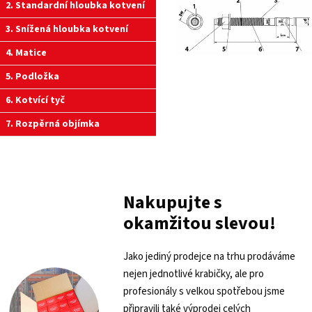
2. Standardní hloubka kotvení
3. Snížená hloubka kotvení
4. Matice
5. Podložka
6. Kotvící tyč
7. Rozpěrná objímka
Nakupujte s
okamžitou slevou!
Jako jediný prodejce na trhu prodáváme
nejen jednotlivé krabičky, ale pro
profesionály s velkou spotřebou jsme
připravili také výprodej celých