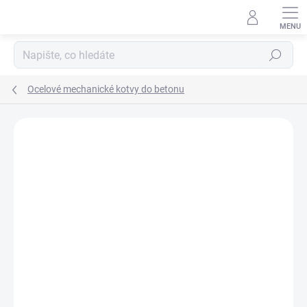
Přejít
na
obsah
Hledat
Ocelové mechanické kotvy do betonu