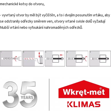
mechanické kotvy do otvoru,
- vyvrtaný otvor by měl být vyčištěn, a to i dvojím posunutím vrtáku, aby
se odstranily odřezky směrem ven, otvory vrtané svisle dolů vyžadují
hlubší vrtání nebo vyfoukání nahromaděných odřezků.