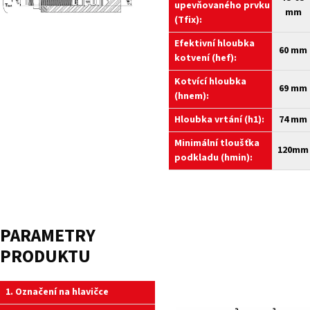
upevňovaného prvku
mm
(Tfix):
Efektivní hloubka
60 mm
kotvení (hef):
Kotvící hloubka
69 mm
(hnem):
Hloubka vrtání (h1):
74 mm
Minimální tloušťka
120mm
podkladu (hmin):
PARAMETRY
PRODUKTU
1. Označení na hlavičce