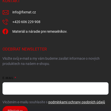
KONTAKT
info
@
fixmat.cz
+420 606 229 908
Materiál a náradie pre remeselníkov.
ODEBÍRAT NEWSLETTER
Vložte svůj e-mail a my vám budeme zasílat informace o nových
produktech na našem e-shopu.
E-MAIL
Vložením e-mailu souhlasíte s
podmínkami ochrany osobních údajů