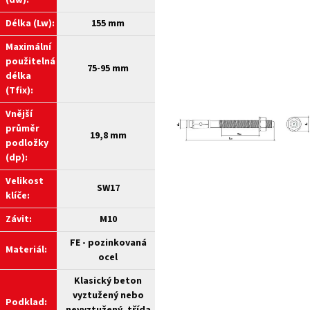
(dw):
Délka (Lw):
155 mm
Maximální
použitelná
75-95 mm
délka
(Tfix):
Vnější
průměr
19,8 mm
podložky
(dp):
Velikost
SW17
klíče:
Závit:
M10
FE - pozinkovaná
Materiál:
ocel
Klasický beton
vyztužený nebo
Podklad: