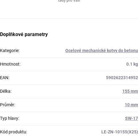
tady pro Vás!
Doplňkové parametry
Kategorie
:
Ocelové mechanické kotvy do betonu
Hmotnost
:
0.1 kg
EAN
:
5902622314952
Délka
:
155 mm
Průměr
:
10 mm
Typ hlavy
:
SW-17
Kód produktu
:
LE-ZN-10155(X25)