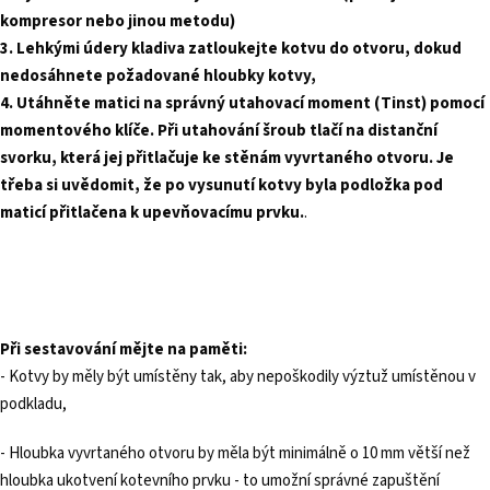
kompresor nebo jinou metodu)
3. Lehkými údery kladiva zatloukejte kotvu do otvoru, dokud
nedosáhnete požadované hloubky kotvy,
4. Utáhněte matici na správný utahovací moment (T
inst
) pomocí
momentového klíče. Při utahování šroub tlačí na distanční
svorku, která jej přitlačuje ke stěnám vyvrtaného otvoru. Je
třeba si uvědomit, že po vysunutí kotvy byla podložka pod
maticí přitlačena k upevňovacímu prvku.
.
Při sestavování mějte na paměti:
- Kotvy by měly být umístěny tak, aby nepoškodily výztuž umístěnou v
podkladu,
- Hloubka vyvrtaného otvoru by měla být minimálně o 10 mm větší než
hloubka ukotvení kotevního prvku - to umožní správné zapuštění