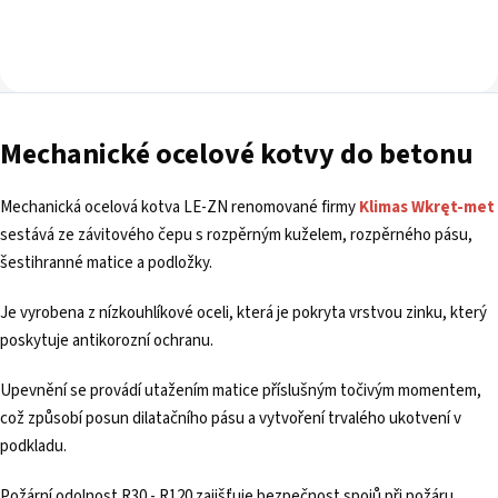
Mechanické ocelové kotvy do betonu
Mechanická ocelová kotva LE-ZN renomované firmy
Klimas Wkręt-met
sestává ze závitového čepu s rozpěrným kuželem, rozpěrného pásu,
šestihranné matice a podložky.
Je vyrobena z nízkouhlíkové oceli, která je pokryta vrstvou zinku, který
poskytuje antikorozní ochranu.
Upevnění se provádí utažením matice příslušným točivým momentem,
což způsobí posun dilatačního pásu a vytvoření trvalého ukotvení v
podkladu.
Požární odolnost R30 - R120 zajišťuje bezpečnost spojů při požáru.