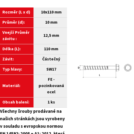
Rozměr (L x d)
10x110 mm
Průměr (d):
10 mm
Vnejší
Průměr
12,5 mm
závitu :
Délka (L):
110 mm
Závit:
Částečný
Typ hlavy:
SW17
FE -
Materiál:
pozinkovaná
ocel
Obsah balení:
1 ks
Všechny šrouby prodávané na
našich stránkách jsou vyrobeny
v souladu s evropskou normou
EN 14592: 2008 + A1: 2012, která