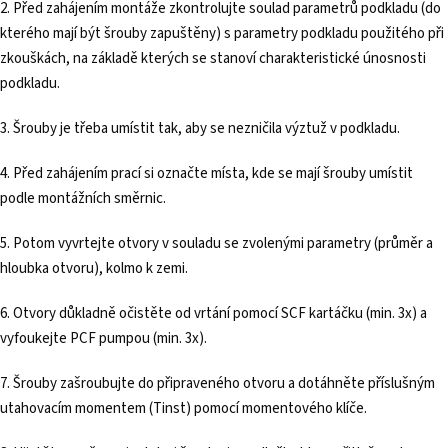
2. Před zahájením montáže zkontrolujte soulad parametrů podkladu (do
kterého mají být šrouby zapuštěny) s parametry podkladu použitého při
zkouškách, na základě kterých se stanoví charakteristické únosnosti
podkladu.
3. Šrouby je třeba umístit tak, aby se nezničila výztuž v podkladu.
4. Před zahájením prací si označte místa, kde se mají šrouby umístit
podle montážních směrnic.
5. Potom vyvrtejte otvory v souladu se zvolenými parametry (průměr a
hloubka otvoru), kolmo k zemi.
6. Otvory důkladně očistěte od vrtání pomocí SCF kartáčku (min. 3x) a
vyfoukejte PCF pumpou (min. 3x).
7. Šrouby zašroubujte do připraveného otvoru a dotáhněte příslušným
utahovacím momentem (Tinst) pomocí momentového klíče.