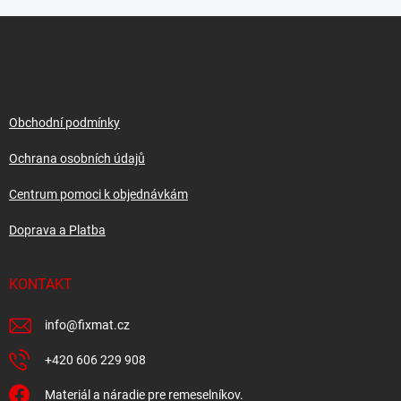
Z
á
p
a
t
í
Obchodní podmínky
Ochrana osobních údajů
Centrum pomoci k objednávkám
Doprava a Platba
KONTAKT
info
@
fixmat.cz
+420 606 229 908
Materiál a náradie pre remeselníkov.