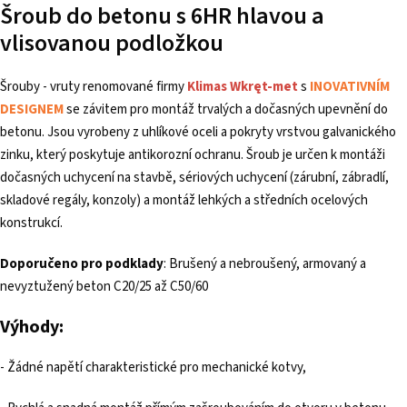
Šroub do betonu s 6HR hlavou a
vlisovanou podložkou
Šrouby - vruty renomované firmy
Klimas Wkręt-met
s
INOVATIVNÍM
DESIGNEM
se závitem pro montáž trvalých a dočasných upevnění do
betonu. Jsou vyrobeny z uhlíkové oceli a pokryty vrstvou galvanického
zinku, který poskytuje antikorozní ochranu. Šroub je určen k montáži
dočasných uchycení na stavbě, sériových uchycení (zárubní, zábradlí,
skladové regály, konzoly) a montáž lehkých a středních ocelových
konstrukcí.
Doporučeno pro podklady
: Brušený a nebroušený, armovaný a
nevyztužený beton C20/25 až C50/60
Výhody:
- Žádné napětí charakteristické pro mechanické kotvy,