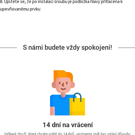
8. Ujistěte se, že po instalaci šroubu je podložka hlavy přitlačena k
upevňovanému prvku
S námi budete vždy spokojeni!
14 dní na vrácení
Veškeré zboží, které chcete vrátit do 14 dnů, vezmeme zpět bez udání důvodu.