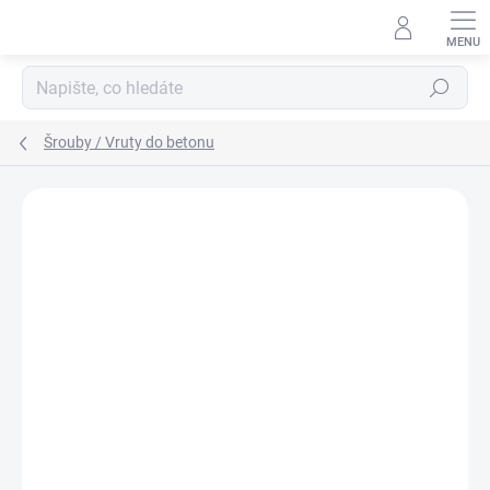
Přejít
na
obsah
Hledat
Šrouby / Vruty do betonu