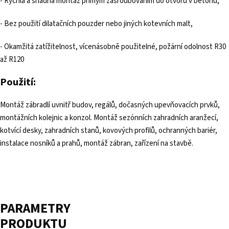
- Rychlá a snadná montáž přímým zašroubováním do otvoru v betonu,
- Bez použití dilatačních pouzder nebo jiných kotevních malt,
- Okamžitá zatížitelnost, vícenásobně použitelné, požární odolnost R30
až R120
Použití:
Montáž zábradlí uvnitř budov, regálů, dočasných upevňovacích prvků,
montážních kolejnic a konzol. Montáž sezónních zahradních aranžecí,
kotvící desky, zahradních stanů, kovových profilů, ochranných bariér,
instalace nosníků a prahů, montáž zábran, zařízení na stavbě.
PARAMETRY
PRODUKTU