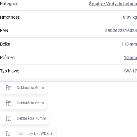
Kategorie
:
Šrouby / Vruty do betonu
Hmotnost
:
0.09 kg
EAN
:
5902622316024
Délka
:
110 mm
Průměr
:
10 mm
Typ hlavy
:
SW-17
Deklarácia 6mm
Deklarácia 8mm
Deklarácia 10mm
Technický List WDBLS