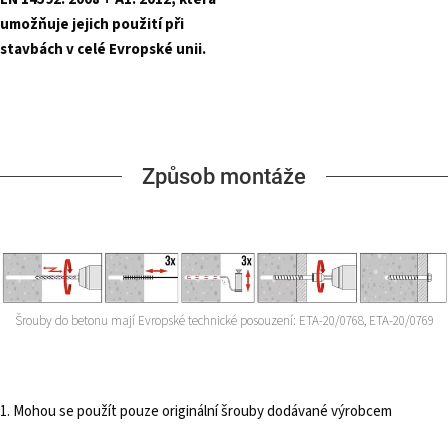
umožňuje jejich použití při
stavbách v celé Evropské unii.
Způsob montáže
Šrouby do betonu mají Evropské technické posouzení: ETA-20/0768, ETA-20/0769
1. Mohou se použít pouze originální šrouby dodávané výrobcem