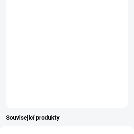
−
+
Přidat do košíku
Sponky typu L pro sponkovačky
DETAILNÍ INFORMACE
ZEPTAT SE
Související produkty