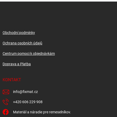
Z
á
p
a
t
í
Obchodní podmínky
Ochrana osobních údajů
Centrum pomoci k objednávkám
Doprava a Platba
KONTAKT
info
@
fixmat.cz
+420 606 229 908
Materiál a náradie pre remeselníkov.