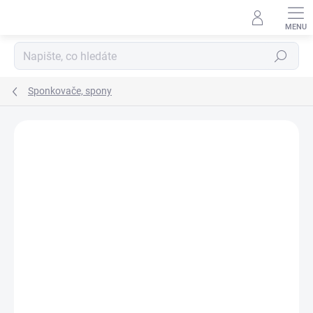
Přejít
na
obsah
Hledat
Sponkovače, spony