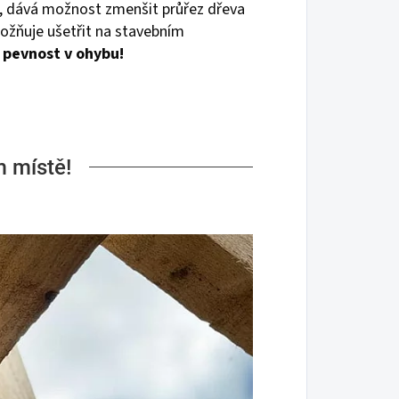
e, dává možnost zmenšit průřez dřeva
ožňuje ušetřit na stavebním
u pevnost v ohybu!
m místě!