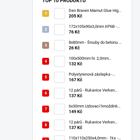
TOP 10 PRODUKTŮ
Den Braven Mamut Glue High
Tack 290 ml bílý
205 Kč
172x105x90x3,0mm KP6B -
Úhelník s prolisem
76 Kč
8x80mm - Šrouby do betonu s
6HR hlavou
26 Kč
100x500mm hr. 2,0mm
Spojovací deska - plotna -
132 Kč
děrovaná, PP17
Polystyrenová záslepka -
zátka grafit 100 ks - EPS Plus
167 Kč
67mm
12 párů - Rukavice Verken
onyx RedLatex- velikost 9/L
137 Kč
6x30mm Uzlovací hmoždinky -
200ks
149 Kč
12 párů - Rukavice Verken
onyx RedLatex- velikost 10/XL
137 Kč
110x110x250x4,0mm - 1ks -