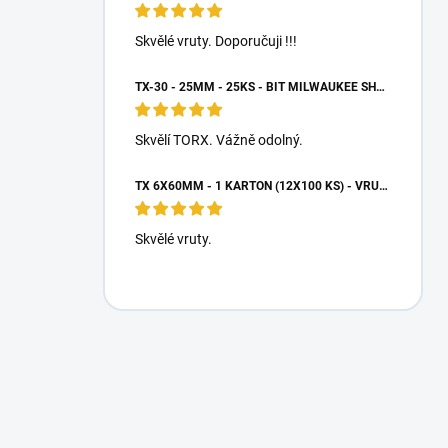
Skvělé vruty. Doporučuji !!!
TX-30 - 25MM - 25KS - BIT MILWAUKEE SHOCKWAVE TORX
Skvělí TORX. Vážně odolný.
TX 6X60MM - 1 KARTON (12X100 KS) - VRUTY DO DŘEVA S TALÍŘOVOU HLAVOU, WKCP
Skvělé vruty.