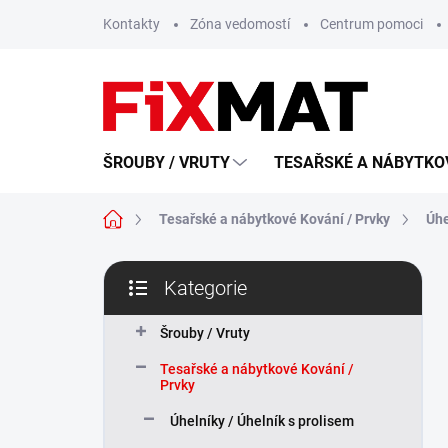
Přejít
Kontakty
Zóna vedomostí
Centrum pomoci
na
obsah
ŠROUBY / VRUTY
TESAŘSKÉ A NÁBYTKOV
Domů
Tesařské a nábytkové Kování / Prvky
Úhe
P
Kategorie
o
Přeskočit
s
kategorie
t
Šrouby / Vruty
r
Tesařské a nábytkové Kování /
a
Prvky
n
n
Úhelníky / Úhelník s prolisem
í