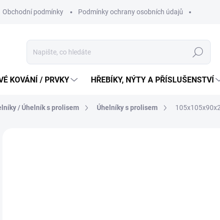
Obchodní podmínky
Podmínky ochrany osobních údajů
Hledat
É KOVÁNÍ / PRVKY
HŘEBÍKY, NÝTY A PŘÍSLUŠENSTVÍ
lníky / Úhelník s prolisem
Úhelníky s prolisem
105x105x90x2,
38
31 
Měr
38 K
cena
SK
MŮŽ
DO: