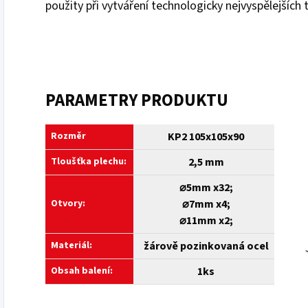
použity při vytváření technologicky nejvyspělejších 
PARAMETRY PRODUKTU
Rozměr
KP2 105x105x90
Tloušťka plechu:
2,5 mm
⌀5mm x32;
Otvory:
⌀7mm x4;
⌀11mm x2;
Materiál:
žárově pozinkovaná ocel
Obsah balení:
1ks