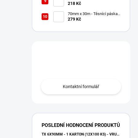
Kotevní patka/noha pilíře -
218 Kč
nastavitelná s volnou deskou
70mm x 30m - Těsnící páska -
Jednostranná PUR
279 Kč
Máte otázku?
Obraťte se na nás.
Kontaktní formulář
POSLEDNÍ HODNOCENÍ PRODUKTŮ
TX 6X90MM - 1 KARTON (12X100 KS) - VRUTY DO DŘEVA S TALÍŘOVOU HLAVOU, WKCP