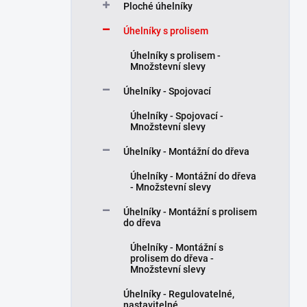
Ploché úhelníky
p
a
Úhelníky s prolisem
n
Úhelníky s prolisem -
e
Množstevní slevy
l
Úhelníky - Spojovací
Úhelníky - Spojovací -
Množstevní slevy
Úhelníky - Montážní do dřeva
Úhelníky - Montážní do dřeva
- Množstevní slevy
Úhelníky - Montážní s prolisem
do dřeva
Úhelníky - Montážní s
prolisem do dřeva -
Množstevní slevy
Úhelníky - Regulovatelné,
nastavitelné